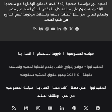
المفيد نيوز مؤسسة صحفية رائدة تقدم خدماتها الإخبارية عبر منصتها
الإلكترونية، وتركز على متابعة كل ما يخص الشأن العام في مصر
والعالم العربي، من خلال تغطية دقيقة وتحليلات موثوقة تضع القارئ
في قلب الحدث.
‫X
فيسبوك
بينتيريست
لينكدإن
‫YouTube
وسط
انستقرام
ملخص
الموقع
RSS
سياسة الخصوصية
|
شروط الاستخدام
|
اتصل بنا
المفيد نيوز – موقع إخباري شامل يقدم تغطية لحظية وتحليلات
دقيقة | ©
2026
جميع حقوق الملكية محفوظة
المفيد نيوز
أعلن معنا
أكتب معنا
اتصل بنا
سياسة الخصوصية
من نحن
وظائف المفيد
‫X
فيسبوك
بينتيريست
لينكدإن
‫YouTube
انستقرام
وسط
ملخص