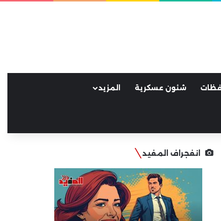
فظات
شئون عسكرية
المزيد
انفجراف المفيد