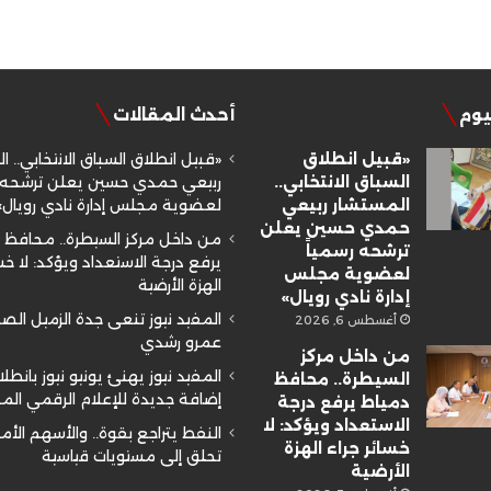
ليوم
أحدث المقالات
«قبيل انطلاق
«قبيل انطلاق السباق الانتخابي.. ا
السباق الانتخابي..
ربيعي حمدي حسين يعلن ترشحه ر
المستشار ربيعي
لعضوية مجلس إدارة نادي رويال»
حمدي حسين يعلن
من داخل مركز السيطرة.. محافظ 
ترشحه رسمياً
يرفع درجة الاستعداد ويؤكد: لا خسا
لعضوية مجلس
الهزة الأرضية
إدارة نادي رويال»
المفيد نيوز تنعى جدة الزميل ال
أغسطس 6, 2026
عمرو رشدي
من داخل مركز
المفيد نيوز يهنئ يونيو نيوز بانطلا
السيطرة.. محافظ
إضافة جديدة للإعلام الرقمي ال
دمياط يرفع درجة
الاستعداد ويؤكد: لا
النفط يتراجع بقوة.. والأسهم الأم
خسائر جراء الهزة
تحلق إلى مستويات قياسية
الأرضية