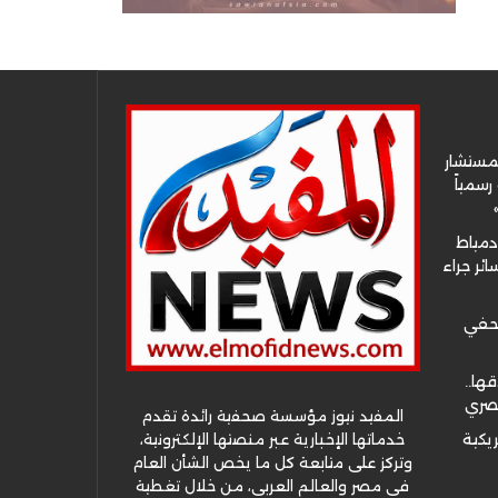
لمستشار
سمياً
دمياط
ئر جراء
صحفي
قها..
مصري
المفيد نيوز مؤسسة صحفية رائدة تقدم
خدماتها الإخبارية عبر منصتها الإلكترونية،
ريكية
وتركز على متابعة كل ما يخص الشأن العام
في مصر والعالم العربي، من خلال تغطية