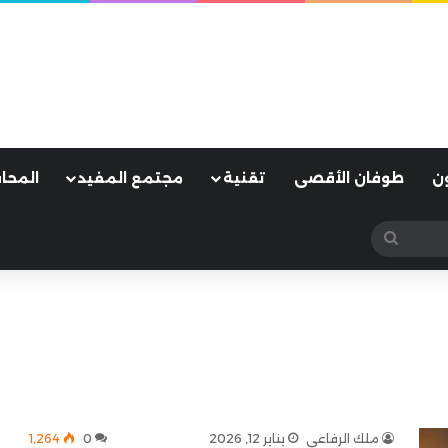
ن
طوفان الأقصى
تقنية
مجتمع المفيد
المحا
بحث
عن
ملك الرفاعي
يناير 12, 2026
0
1٬264