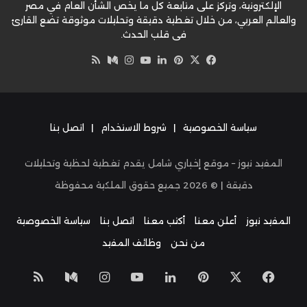
الإلكترونية، وتركز على متابعة كل ما يخص الشأن العام في مصر
والعالم العربي، من خلال تغطية دقيقة وتحليلات موثوقة تضع القارئ
في قلب الحدث.
‫X
فيسبوك
بينتيريست
لينكدإن
‫YouTube
وسط
انستقرام
ملخص
الموقع
RSS
سياسة الخصوصية
|
شروط الاستخدام
|
اتصل بنا
المفيد نيوز – موقع إخباري شامل يقدم تغطية لحظية وتحليلات
دقيقة | ©
2026
جميع حقوق الملكية محفوظة
المفيد نيوز
أعلن معنا
أكتب معنا
اتصل بنا
سياسة الخصوصية
من نحن
وظائف المفيد
‫X
فيسبوك
بينتيريست
لينكدإن
‫YouTube
انستقرام
وسط
ملخص