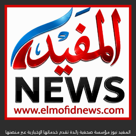
المفيد نيوز مؤسسة صحفية رائدة تقدم خدماتها الإخبارية عبر منصتها