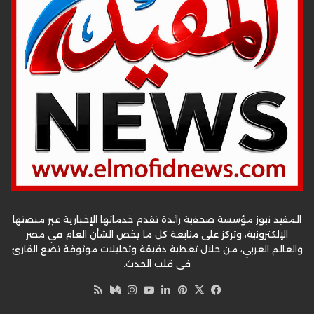
المفيد نيوز مؤسسة صحفية رائدة تقدم خدماتها الإخبارية عبر منصتها
الإلكترونية، وتركز على متابعة كل ما يخص الشأن العام في مصر
والعالم العربي، من خلال تغطية دقيقة وتحليلات موثوقة تضع القارئ
في قلب الحدث.
‫X
فيسبوك
بينتيريست
لينكدإن
‫YouTube
وسط
انستقرام
ملخص
الموقع