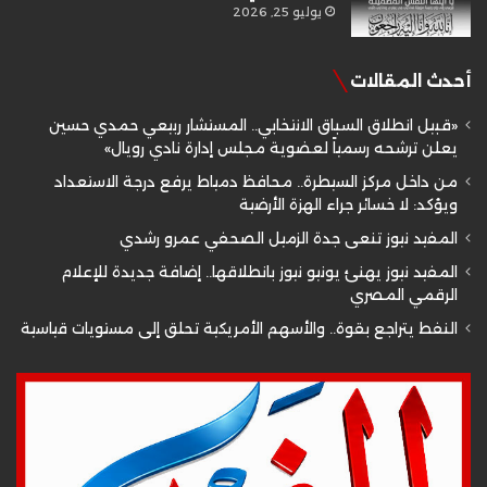
يوليو 25, 2026
أحدث المقالات
«قبيل انطلاق السباق الانتخابي.. المستشار ربيعي حمدي حسين
يعلن ترشحه رسمياً لعضوية مجلس إدارة نادي رويال»
من داخل مركز السيطرة.. محافظ دمياط يرفع درجة الاستعداد
ويؤكد: لا خسائر جراء الهزة الأرضية
المفيد نيوز تنعى جدة الزميل الصحفي عمرو رشدي
المفيد نيوز يهنئ يونيو نيوز بانطلاقها.. إضافة جديدة للإعلام
الرقمي المصري
النفط يتراجع بقوة.. والأسهم الأمريكية تحلق إلى مستويات قياسية