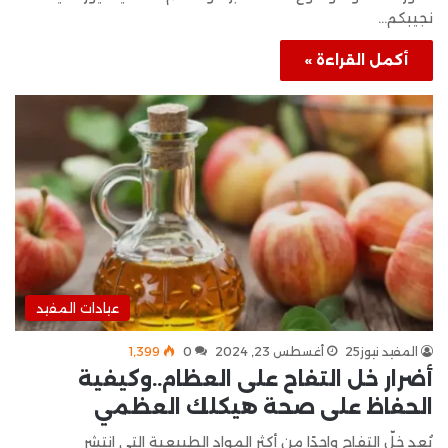
نجيبكم…
أكمل القراءة »
عيادات المفيد
المفيد نيوز25
أغسطس 23, 2024
0
1٬399
أضرار خل التفاح على العظام..وكيفية
الحفاظ على صحة هيكلك العظمي
يُعد خلّ التفاح واحدًا من أكثر المواد الطبيعية التي انتشر