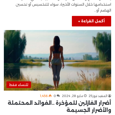
استخدامها خلال السنوات الأخيرة، سواء للتخسيس أو تحسين
الهضم أو…
أكمل القراءة »
للنساء فقط
المفيد نيوز25
مايو 28, 2024
0
1٬456
أضرار الفازلين للمؤخرة ..الفوائد المحتملة
والأضرار الجسيمة