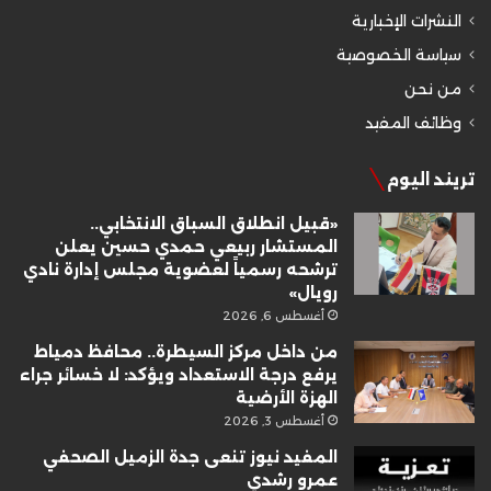
النشرات الإخبارية
سياسة الخصوصية
من نحن
وظائف المفيد
تريند اليوم
«قبيل انطلاق السباق الانتخابي..
المستشار ربيعي حمدي حسين يعلن
ترشحه رسمياً لعضوية مجلس إدارة نادي
رويال»
أغسطس 6, 2026
من داخل مركز السيطرة.. محافظ دمياط
يرفع درجة الاستعداد ويؤكد: لا خسائر جراء
الهزة الأرضية
أغسطس 3, 2026
المفيد نيوز تنعى جدة الزميل الصحفي
عمرو رشدي