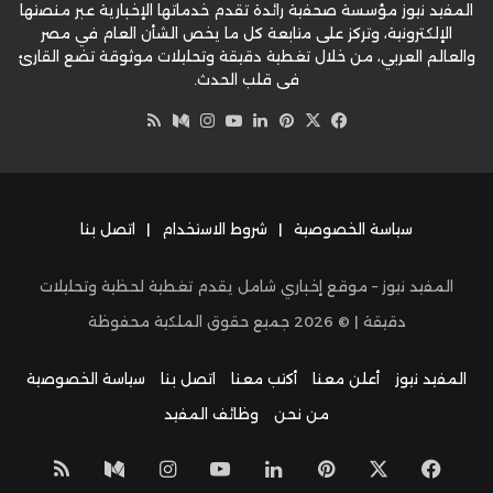
المفيد نيوز مؤسسة صحفية رائدة تقدم خدماتها الإخبارية عبر منصتها
الإلكترونية، وتركز على متابعة كل ما يخص الشأن العام في مصر
والعالم العربي، من خلال تغطية دقيقة وتحليلات موثوقة تضع القارئ
في قلب الحدث.
‫X
فيسبوك
بينتيريست
لينكدإن
‫YouTube
وسط
انستقرام
ملخص
الموقع
RSS
سياسة الخصوصية
|
شروط الاستخدام
|
اتصل بنا
المفيد نيوز – موقع إخباري شامل يقدم تغطية لحظية وتحليلات
دقيقة | ©
2026
جميع حقوق الملكية محفوظة
المفيد نيوز
أعلن معنا
أكتب معنا
اتصل بنا
سياسة الخصوصية
من نحن
وظائف المفيد
‫X
فيسبوك
بينتيريست
لينكدإن
‫YouTube
انستقرام
وسط
ملخص