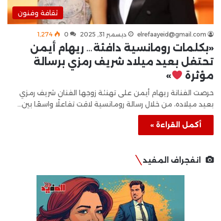
ثقافة وفنون
elrefaayeid@gmail.com
ديسمبر 31, 2025
0
1٬274
«بكلمات رومانسية دافئة… ريهام أيمن
تحتفل بعيد ميلاد شريف رمزي برسالة
مؤثرة
»
حرصت الفنانة ريهام أيمن على تهنئة زوجها الفنان شريف رمزي
بعيد ميلاده، من خلال رسالة رومانسية لاقت تفاعلًا واسعًا بين…
أكمل القراءة »
انفجراف المفيد