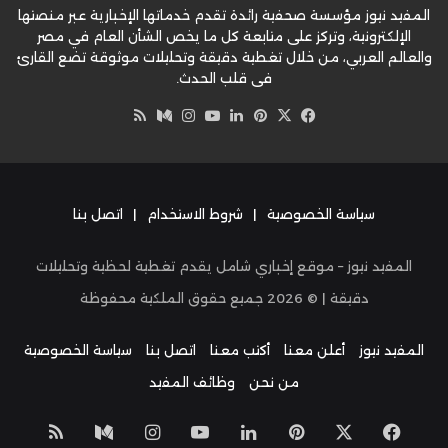
المفيد نيوز مؤسسة صحفية رائدة تقدم خدماتها الإخبارية عبر منصتها
الإلكترونية، وتركز على متابعة كل ما يخص الشأن العام في مصر
والعالم العربي، من خلال تغطية دقيقة وتحليلات موثوقة تضع القارئ
في قلب الحدث.
‫X
فيسبوك
بينتيريست
لينكدإن
‫YouTube
وسط
انستقرام
ملخص
الموقع
RSS
سياسة الخصوصية
|
شروط الاستخدام
|
اتصل بنا
المفيد نيوز – موقع إخباري شامل يقدم تغطية لحظية وتحليلات
دقيقة | ©
2026
جميع حقوق الملكية محفوظة
المفيد نيوز
أعلن معنا
أكتب معنا
اتصل بنا
سياسة الخصوصية
من نحن
وظائف المفيد
‫X
فيسبوك
بينتيريست
لينكدإن
‫YouTube
انستقرام
وسط
ملخص