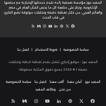
المفيد نيوز مؤسسة صحفية رائدة تقدم خدماتها الإخبارية عبر منصتها
الإلكترونية، وتركز على متابعة كل ما يخص الشأن العام في مصر
والعالم العربي، من خلال تغطية دقيقة وتحليلات موثوقة تضع القارئ
في قلب الحدث.
‫X
فيسبوك
بينتيريست
لينكدإن
‫YouTube
وسط
انستقرام
ملخص
الموقع
RSS
سياسة الخصوصية
|
شروط الاستخدام
|
اتصل بنا
المفيد نيوز – موقع إخباري شامل يقدم تغطية لحظية وتحليلات
دقيقة | ©
2026
جميع حقوق الملكية محفوظة
المفيد نيوز
أعلن معنا
أكتب معنا
اتصل بنا
سياسة الخصوصية
من نحن
وظائف المفيد
‫X
فيسبوك
بينتيريست
لينكدإن
‫YouTube
انستقرام
وسط
ملخص