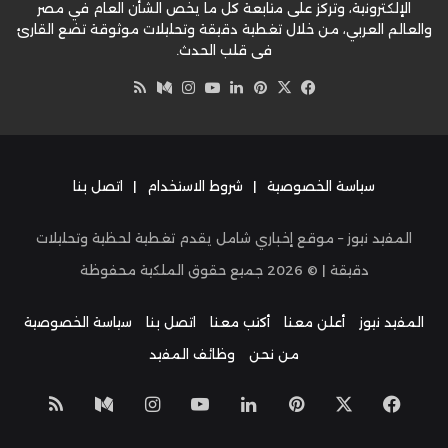
الإلكترونية، وتركز على متابعة كل ما يخص الشأن العام في مصر
والعالم العربي، من خلال تغطية دقيقة وتحليلات موثوقة تضع القارئ
في قلب الحدث.
‫X
فيسبوك
بينتيريست
لينكدإن
‫YouTube
وسط
انستقرام
ملخص
الموقع
RSS
سياسة الخصوصية
|
شروط الاستخدام
|
اتصل بنا
المفيد نيوز – موقع إخباري شامل يقدم تغطية لحظية وتحليلات
دقيقة | ©
2026
جميع حقوق الملكية محفوظة
المفيد نيوز
أعلن معنا
أكتب معنا
اتصل بنا
سياسة الخصوصية
من نحن
وظائف المفيد
‫X
فيسبوك
بينتيريست
لينكدإن
‫YouTube
انستقرام
وسط
ملخص