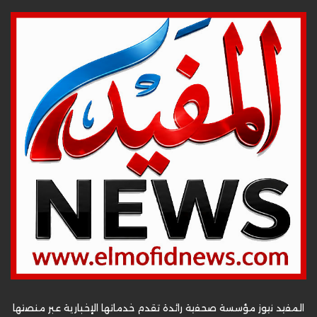
المفيد نيوز مؤسسة صحفية رائدة تقدم خدماتها الإخبارية عبر منصتها