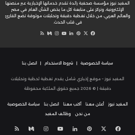
المفيد نيوز مؤسسة صحفية رائدة تقدم خدماتها الإخبارية عبر منصتها
الإلكترونية، وتركز على متابعة كل ما يخص الشأن العام في مصر
والعالم العربي، من خلال تغطية دقيقة وتحليلات موثوقة تضع القارئ
في قلب الحدث.
‫X
فيسبوك
بينتيريست
لينكدإن
‫YouTube
وسط
انستقرام
ملخص
الموقع
RSS
سياسة الخصوصية
|
شروط الاستخدام
|
اتصل بنا
المفيد نيوز – موقع إخباري شامل يقدم تغطية لحظية وتحليلات
دقيقة | ©
2026
جميع حقوق الملكية محفوظة
المفيد نيوز
أعلن معنا
أكتب معنا
اتصل بنا
سياسة الخصوصية
من نحن
وظائف المفيد
‫X
فيسبوك
بينتيريست
لينكدإن
‫YouTube
انستقرام
وسط
ملخص