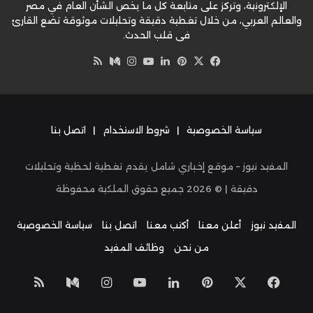
الإلكترونية، وتركز على متابعة كل ما يخص الشأن العام في مصر
والعالم العربي، من خلال تغطية دقيقة وتحليلات موثوقة تضع القارئ
في قلب الحدث.
‫X
فيسبوك
بينتيريست
لينكدإن
‫YouTube
وسط
انستقرام
ملخص
الموقع
RSS
سياسة الخصوصية
|
شروط الاستخدام
|
اتصل بنا
المفيد نيوز – موقع إخباري شامل يقدم تغطية لحظية وتحليلات
دقيقة | ©
2026
جميع حقوق الملكية محفوظة
المفيد نيوز
أعلن معنا
أكتب معنا
اتصل بنا
سياسة الخصوصية
من نحن
وظائف المفيد
‫X
فيسبوك
بينتيريست
لينكدإن
‫YouTube
انستقرام
وسط
ملخص