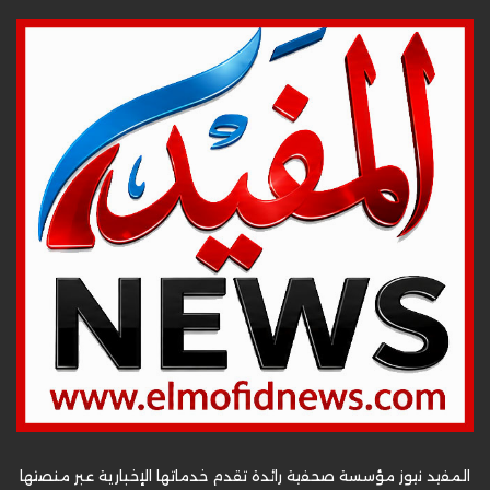
المفيد نيوز مؤسسة صحفية رائدة تقدم خدماتها الإخبارية عبر منصتها