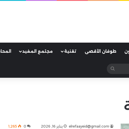
ن
طوفان الأقصى
تقنية
مجتمع المفيد
المحا
بحث
عن
elrefaayeid@gmail.com
يناير 16, 2026
0
1٬265