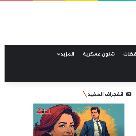
فظات
شئون عسكرية
المزيد
انفجراف المفيد