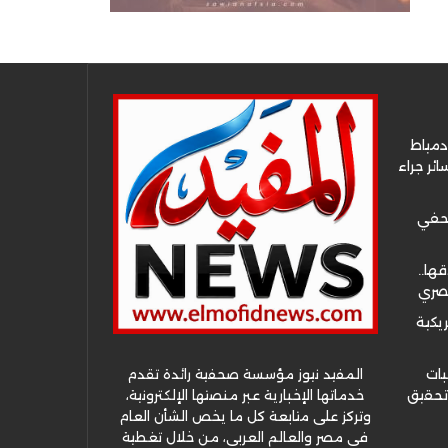
دمياط
ئر جراء
صحفي
قها..
مصري
ريكية
المفيد نيوز مؤسسة صحفية رائدة تقدم
بات
خدماتها الإخبارية عبر منصتها الإلكترونية،
 تحقيق
وتركز على متابعة كل ما يخص الشأن العام
في مصر والعالم العربي، من خلال تغطية