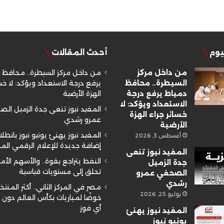
ليوم
أحدث المقالات
من داخل مركز
من داخل مركز السيطرة.. محافظ 
السيطرة.. محافظ
يرفع درجة الاستعداد ويؤكد: لا خسا
دمياط يرفع درجة
الهزة الأرضية
الاستعداد ويؤكد: لا
المفيد نيوز تنعى جدة الزميل ال
خسائر جراء الهزة
عمرو رشدي
الأرضية
المفيد نيوز يهنئ يونيو نيوز بانطلا
أغسطس 3, 2026
إضافة جديدة للإعلام الرقمي ال
المفيد نيوز تنعى
النفط يتراجع بقوة.. والأسهم الأم
جدة الزميل
تحلق إلى مستويات قياسية
الصحفي عمرو
رشدي
مصر في المركز الثاني.. أكثر المنتخ
يوليو 25, 2026
خوضًا لمباريات بكأس العالم دون
أي فوز
المفيد نيوز يهنئ
يونيو نيوز