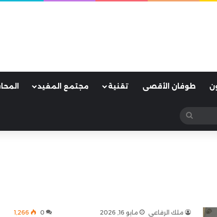
ن
طوفان الأقصى
تقنية
مجتمع المفيد
المحا
بحث
عن
ملك الرفاعي
مايو 16, 2026
0
1٬266