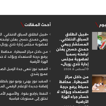
ليوم
أحدث المقالات
«قبيل انطلاق
«قبيل انطلاق السباق الانتخابي.. ا
السباق الانتخابي..
ربيعي حمدي حسين يعلن ترشحه ر
المستشار ربيعي
لعضوية مجلس إدارة نادي رويال»
حمدي حسين يعلن
من داخل مركز السيطرة.. محافظ 
ترشحه رسمياً
يرفع درجة الاستعداد ويؤكد: لا خسا
لعضوية مجلس
الهزة الأرضية
إدارة نادي رويال»
المفيد نيوز تنعى جدة الزميل ال
أغسطس 6, 2026
عمرو رشدي
من داخل مركز
المفيد نيوز يهنئ يونيو نيوز بانطلا
السيطرة.. محافظ
إضافة جديدة للإعلام الرقمي ال
دمياط يرفع درجة
الاستعداد ويؤكد: لا
النفط يتراجع بقوة.. والأسهم الأم
خسائر جراء الهزة
تحلق إلى مستويات قياسية
الأرضية