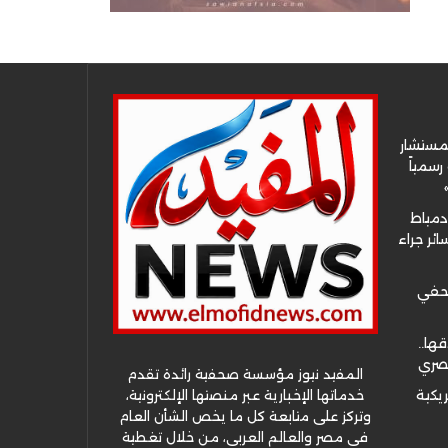
لمستشار
سمياً
دمياط
ئر جراء
صحفي
قها..
مصري
المفيد نيوز مؤسسة صحفية رائدة تقدم
خدماتها الإخبارية عبر منصتها الإلكترونية،
ريكية
وتركز على متابعة كل ما يخص الشأن العام
في مصر والعالم العربي، من خلال تغطية