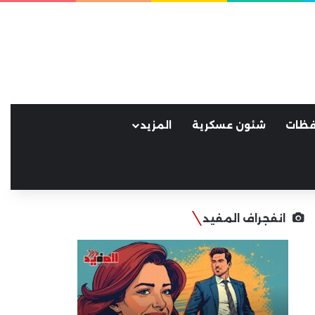
فظات
شئون عسكرية
المزيد
انفجراف المفيد