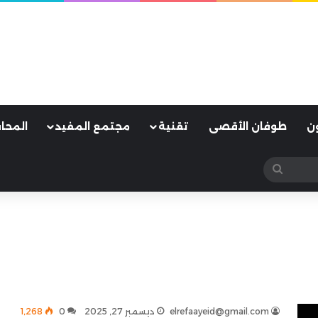
ن
طوفان الأقصى
تقنية
مجتمع المفيد
المحا
بحث
عن
elrefaayeid@gmail.com
ديسمبر 27, 2025
0
1٬268