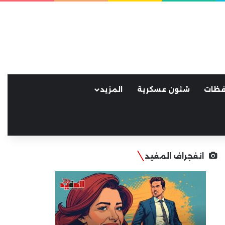
فظات
شئون عسكرية
المزيد
انفجراف المفيد