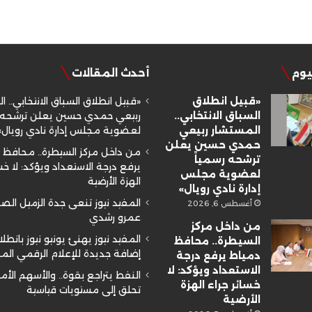
ليوم
أحدث المقالات
«قبيل انطلاق
«قبيل انطلاق السباق الانتخابي.. ا
السباق الانتخابي..
ربيعي حمدي حسين يعلن ترشحه ر
المستشار ربيعي
لعضوية مجلس إدارة نادي رويال»
حمدي حسين يعلن
من داخل مركز السيطرة.. محافظ 
ترشحه رسمياً
يرفع درجة الاستعداد ويؤكد: لا خسا
لعضوية مجلس
الهزة الأرضية
إدارة نادي رويال»
المفيد نيوز تنعى جدة الزميل ال
أغسطس 6, 2026
عمرو رشدي
من داخل مركز
المفيد نيوز يهنئ يونيو نيوز بانطلا
السيطرة.. محافظ
إضافة جديدة للإعلام الرقمي ال
دمياط يرفع درجة
الاستعداد ويؤكد: لا
النفط يتراجع بقوة.. والأسهم الأم
خسائر جراء الهزة
تحلق إلى مستويات قياسية
الأرضية