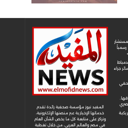
لمستشار
سمياً
دمياط
ئر جراء
صحفي
قها..
مصري
المفيد نيوز مؤسسة صحفية رائدة تقدم
خدماتها الإخبارية عبر منصتها الإلكترونية،
ريكية
وتركز على متابعة كل ما يخص الشأن العام
في مصر والعالم العربي، من خلال تغطية