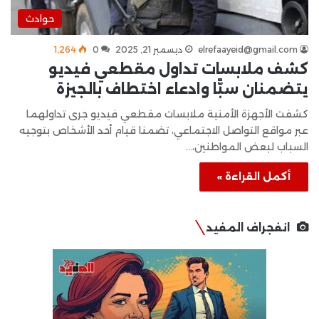
حوادث
elrefaayeid@gmail.com
ديسمبر 21, 2025
0
1٬264
كشف ملابسات تداول مقطعي فيديو
يتضمنان سبًّا وادعاء اختطاف بالجيزة
كشفت الأجهزة الأمنية ملابسات مقطعي فيديو جرى تداولهما
عبر مواقع التواصل الاجتماعي، تضمنا قيام أحد الأشخاص بتوجيه
السباب لبعض المواطنين،…
أكمل القراءة »
انفجراف المفيد