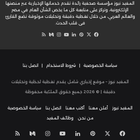
المفيد نيوز مؤسسة صحفية رائدة تقدم خدماتها الإخبارية عبر منصتها
الإلكترونية، وتركز على متابعة كل ما يخص الشأن العام في مصر
والعالم العربي، من خلال تغطية دقيقة وتحليلات موثوقة تضع القارئ
في قلب الحدث.
‫X
فيسبوك
بينتيريست
لينكدإن
‫YouTube
وسط
انستقرام
ملخص
الموقع
RSS
سياسة الخصوصية
|
شروط الاستخدام
|
اتصل بنا
المفيد نيوز – موقع إخباري شامل يقدم تغطية لحظية وتحليلات
دقيقة | ©
2026
جميع حقوق الملكية محفوظة
المفيد نيوز
أعلن معنا
أكتب معنا
اتصل بنا
سياسة الخصوصية
من نحن
وظائف المفيد
‫X
فيسبوك
بينتيريست
لينكدإن
‫YouTube
انستقرام
وسط
ملخص