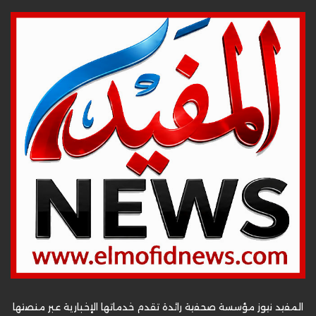
المفيد نيوز مؤسسة صحفية رائدة تقدم خدماتها الإخبارية عبر منصتها