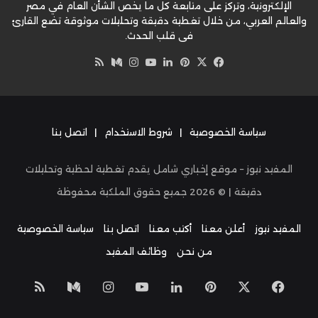
الإلكترونية، وتركز على متابعة كل ما يخص الشأن العام في مصر
والعالم العربي، من خلال تغطية دقيقة وتحليلات موثوقة تضع القارئ
في قلب الحدث.
‫X
فيسبوك
بينتيريست
لينكدإن
‫YouTube
وسط
انستقرام
ملخص
الموقع
RSS
سياسة الخصوصية
|
شروط الاستخدام
|
اتصل بنا
المفيد نيوز – موقع إخباري شامل يقدم تغطية لحظية وتحليلات
دقيقة | ©
2026
جميع حقوق الملكية محفوظة
المفيد نيوز
أعلن معنا
أكتب معنا
اتصل بنا
سياسة الخصوصية
من نحن
وظائف المفيد
‫X
فيسبوك
بينتيريست
لينكدإن
‫YouTube
انستقرام
وسط
ملخص