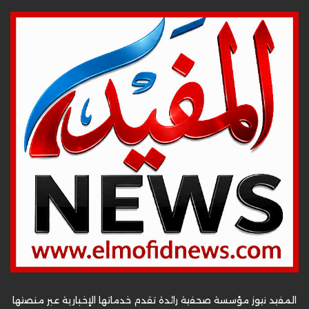
المفيد نيوز مؤسسة صحفية رائدة تقدم خدماتها الإخبارية عبر منصتها