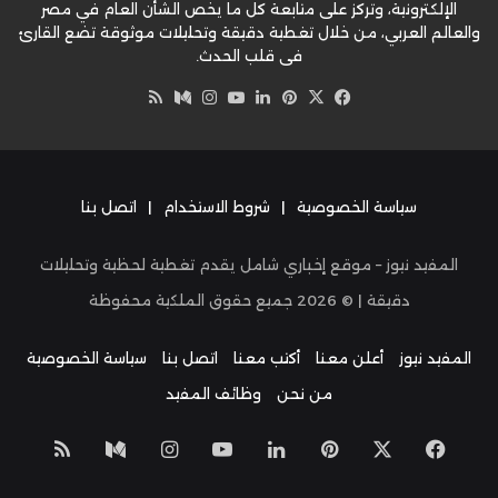
الإلكترونية، وتركز على متابعة كل ما يخص الشأن العام في مصر
والعالم العربي، من خلال تغطية دقيقة وتحليلات موثوقة تضع القارئ
في قلب الحدث.
‫X
فيسبوك
بينتيريست
لينكدإن
‫YouTube
وسط
انستقرام
ملخص
الموقع
RSS
سياسة الخصوصية
|
شروط الاستخدام
|
اتصل بنا
المفيد نيوز – موقع إخباري شامل يقدم تغطية لحظية وتحليلات
دقيقة | ©
2026
جميع حقوق الملكية محفوظة
المفيد نيوز
أعلن معنا
أكتب معنا
اتصل بنا
سياسة الخصوصية
من نحن
وظائف المفيد
‫X
فيسبوك
بينتيريست
لينكدإن
‫YouTube
انستقرام
وسط
ملخص