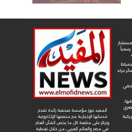
لمستشار
سمياً
دمياط
ئر جراء
صحفي
قها..
مصري
المفيد نيوز مؤسسة صحفية رائدة تقدم
خدماتها الإخبارية عبر منصتها الإلكترونية،
ريكية
وتركز على متابعة كل ما يخص الشأن العام
في مصر والعالم العربي، من خلال تغطية