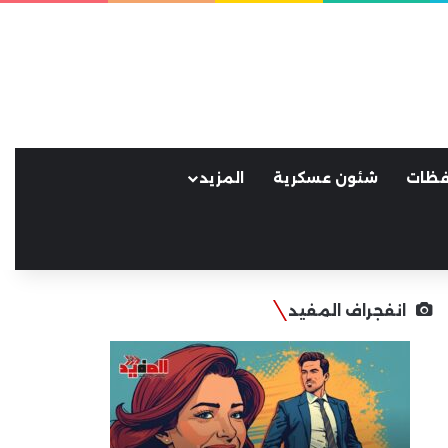
فظات
شئون عسكرية
المزيد
انفجراف المفيد