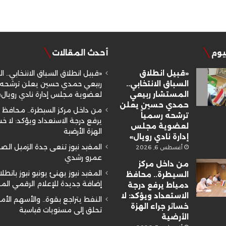
ليوم
أحدث المقالات
«قبيل انطلاق
«قبيل انطلاق السباق الانتخابي.. ا
السباق الانتخابي..
ربيعي حمدي حسين يعلن ترشحه ر
المستشار ربيعي
لعضوية مجلس إدارة نادي رويال»
حمدي حسين يعلن
من داخل مركز السيطرة.. محافظ 
ترشحه رسمياً
يرفع درجة الاستعداد ويؤكد: لا خسا
لعضوية مجلس
الهزة الأرضية
إدارة نادي رويال»
المفيد نيوز تنعى جدة الزميل ال
أغسطس 6, 2026
عمرو رشدي
من داخل مركز
المفيد نيوز يهنئ يونيو نيوز بانطلا
السيطرة.. محافظ
إضافة جديدة للإعلام الرقمي ال
دمياط يرفع درجة
الاستعداد ويؤكد: لا
النفط يتراجع بقوة.. والأسهم الأم
خسائر جراء الهزة
تحلق إلى مستويات قياسية
الأرضية