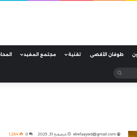
ن
طوفان الأقصى
تقنية
مجتمع المفيد
المحا
بحث
عن
elrefaayeid@gmail.com
ديسمبر 31, 2025
0
1٬264