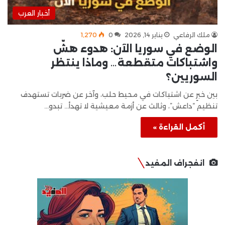
أخبار العرب
ملك الرفاعي
يناير 14, 2026
0
1٬270
الوضع في سوريا الآن: هدوء هشّ
واشتباكات متقطعة… وماذا ينتظر
السوريين؟
بين خبرٍ عن اشتباكات في محيط حلب، وآخر عن ضربات تستهدف
تنظيم “داعش”، وثالث عن أزمة معيشية لا تهدأ… تبدو…
أكمل القراءة »
انفجراف المفيد