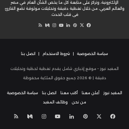
الإلكترونية، وتركز على متابعة كل ما يخص الشأن العام في مصر
والعالم العربي، من خلال تغطية دقيقة وتحليلات موثوقة تضع القارئ
في قلب الحدث.
‫X
فيسبوك
بينتيريست
لينكدإن
‫YouTube
وسط
انستقرام
ملخص
الموقع
RSS
سياسة الخصوصية
|
شروط الاستخدام
|
اتصل بنا
المفيد نيوز – موقع إخباري شامل يقدم تغطية لحظية وتحليلات
دقيقة | ©
2026
جميع حقوق الملكية محفوظة
المفيد نيوز
أعلن معنا
أكتب معنا
اتصل بنا
سياسة الخصوصية
من نحن
وظائف المفيد
‫X
فيسبوك
بينتيريست
لينكدإن
‫YouTube
انستقرام
وسط
ملخص