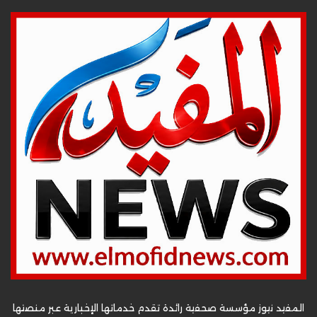
المفيد نيوز مؤسسة صحفية رائدة تقدم خدماتها الإخبارية عبر منصتها