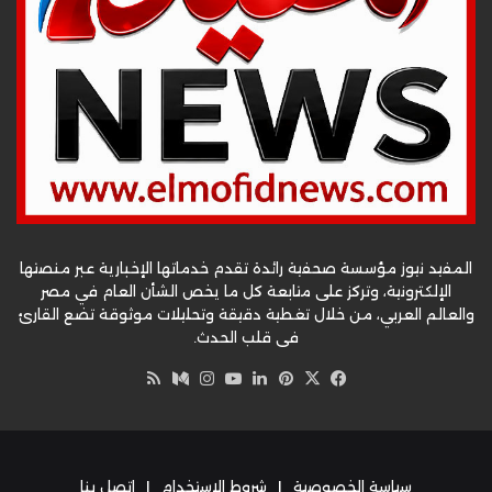
المفيد نيوز مؤسسة صحفية رائدة تقدم خدماتها الإخبارية عبر منصتها
الإلكترونية، وتركز على متابعة كل ما يخص الشأن العام في مصر
والعالم العربي، من خلال تغطية دقيقة وتحليلات موثوقة تضع القارئ
في قلب الحدث.
‫X
فيسبوك
بينتيريست
لينكدإن
‫YouTube
وسط
انستقرام
ملخص
الموقع
RSS
سياسة الخصوصية
|
شروط الاستخدام
|
اتصل بنا