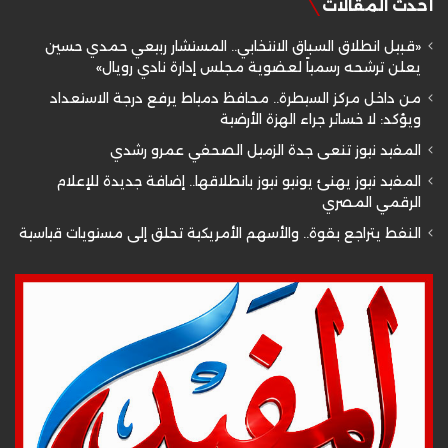
أحدث المقالات
«قبيل انطلاق السباق الانتخابي.. المستشار ربيعي حمدي حسين
يعلن ترشحه رسمياً لعضوية مجلس إدارة نادي رويال»
من داخل مركز السيطرة.. محافظ دمياط يرفع درجة الاستعداد
ويؤكد: لا خسائر جراء الهزة الأرضية
المفيد نيوز تنعى جدة الزميل الصحفي عمرو رشدي
المفيد نيوز يهنئ يونيو نيوز بانطلاقها.. إضافة جديدة للإعلام
الرقمي المصري
النفط يتراجع بقوة.. والأسهم الأمريكية تحلق إلى مستويات قياسية