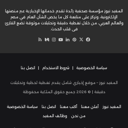
المفيد نيوز مؤسسة صحفية رائدة تقدم خدماتها الإخبارية عبر منصتها
الإلكترونية، وتركز على متابعة كل ما يخص الشأن العام في مصر
والعالم العربي، من خلال تغطية دقيقة وتحليلات موثوقة تضع القارئ
في قلب الحدث.
‫X
فيسبوك
بينتيريست
لينكدإن
‫YouTube
وسط
انستقرام
ملخص
الموقع
RSS
سياسة الخصوصية
|
شروط الاستخدام
|
اتصل بنا
المفيد نيوز – موقع إخباري شامل يقدم تغطية لحظية وتحليلات
دقيقة | ©
2026
جميع حقوق الملكية محفوظة
المفيد نيوز
أعلن معنا
أكتب معنا
اتصل بنا
سياسة الخصوصية
من نحن
وظائف المفيد