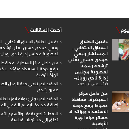
ليوم
أحدث المقالات
«قبيل انطلاق
«قبيل انطلاق السباق الانتخابي.. ا
السباق الانتخابي..
ربيعي حمدي حسين يعلن ترشحه ر
المستشار ربيعي
لعضوية مجلس إدارة نادي رويال»
حمدي حسين يعلن
من داخل مركز السيطرة.. محافظ 
ترشحه رسمياً
يرفع درجة الاستعداد ويؤكد: لا خسا
لعضوية مجلس
الهزة الأرضية
إدارة نادي رويال»
المفيد نيوز تنعى جدة الزميل ال
أغسطس 6, 2026
عمرو رشدي
من داخل مركز
المفيد نيوز يهنئ يونيو نيوز بانطلا
السيطرة.. محافظ
إضافة جديدة للإعلام الرقمي ال
دمياط يرفع درجة
الاستعداد ويؤكد: لا
النفط يتراجع بقوة.. والأسهم الأم
خسائر جراء الهزة
تحلق إلى مستويات قياسية
الأرضية