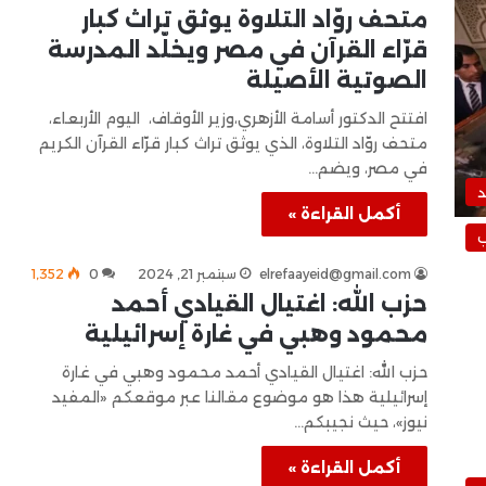
متحف روّاد التلاوة يوثق تراث كبار
قرّاء القرآن في مصر ويخلّد المدرسة
الصوتية الأصيلة
افتتح الدكتور أسامة الأزهري،وزير الأوقاف، اليوم الأربعاء،
متحف روّاد التلاوة، الذي يوثق تراث كبار قرّاء القرآن الكريم
في مصر، ويضم…
د
أكمل القراءة »
ب
elrefaayeid@gmail.com
سبتمبر 21, 2024
0
1٬352
حزب الله: اغتيال القيادي أحمد
محمود وهبي في غارة إسرائيلية
حزب الله: اغتيال القيادي أحمد محمود وهبي في غارة
إسرائيلية هذا هو موضوع مقالنا عبر موقعكم «المفيد
نيوز»، حيث نجيبكم…
أكمل القراءة »