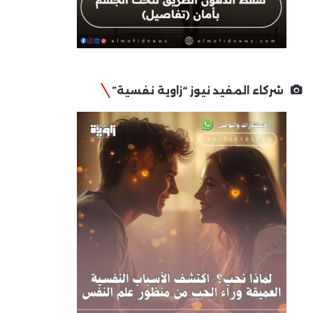
شركاء المفيد نيوز “زاوية نفسية”