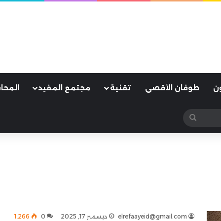
ن
طوفان الأقصى
تقنية
مجتمع المفيد
المحا
بحث
عن
elrefaayeid@gmail.com
ديسمبر 17, 2025
0
1٬266