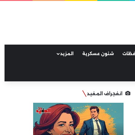
فظات
شئون عسكرية
المزيد
انفجراف المفيد