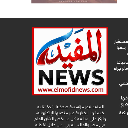
لمستشار
سمياً
دمياط
ئر جراء
صحفي
قها..
مصري
المفيد نيوز مؤسسة صحفية رائدة تقدم
خدماتها الإخبارية عبر منصتها الإلكترونية،
ريكية
وتركز على متابعة كل ما يخص الشأن العام
في مصر والعالم العربي، من خلال تغطية