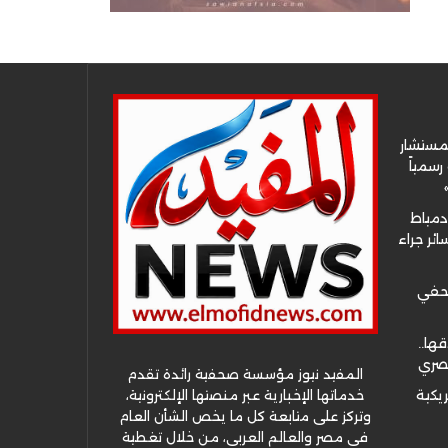
لمستشار
سمياً
دمياط
ئر جراء
صحفي
قها..
مصري
المفيد نيوز مؤسسة صحفية رائدة تقدم
خدماتها الإخبارية عبر منصتها الإلكترونية،
ريكية
وتركز على متابعة كل ما يخص الشأن العام
في مصر والعالم العربي، من خلال تغطية