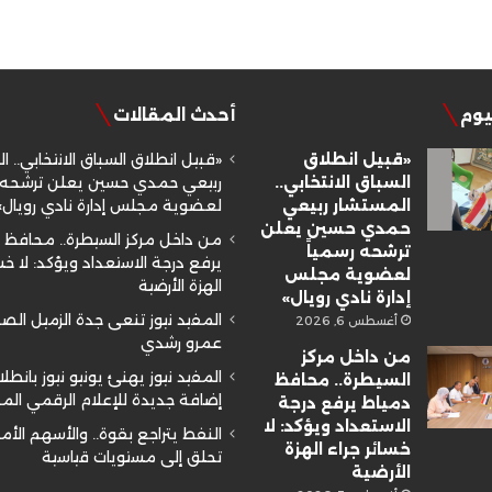
ليوم
أحدث المقالات
«قبيل انطلاق
«قبيل انطلاق السباق الانتخابي.. ا
السباق الانتخابي..
ربيعي حمدي حسين يعلن ترشحه ر
المستشار ربيعي
لعضوية مجلس إدارة نادي رويال»
حمدي حسين يعلن
من داخل مركز السيطرة.. محافظ 
ترشحه رسمياً
يرفع درجة الاستعداد ويؤكد: لا خسا
لعضوية مجلس
الهزة الأرضية
إدارة نادي رويال»
المفيد نيوز تنعى جدة الزميل ال
أغسطس 6, 2026
عمرو رشدي
من داخل مركز
المفيد نيوز يهنئ يونيو نيوز بانطلا
السيطرة.. محافظ
إضافة جديدة للإعلام الرقمي ال
دمياط يرفع درجة
الاستعداد ويؤكد: لا
النفط يتراجع بقوة.. والأسهم الأم
خسائر جراء الهزة
تحلق إلى مستويات قياسية
الأرضية