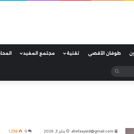
ن
طوفان الأقصى
تقنية
مجتمع المفيد
المحا
بحث
عن
elrefaayeid@gmail.com
يناير 3, 2026
0
1٬258