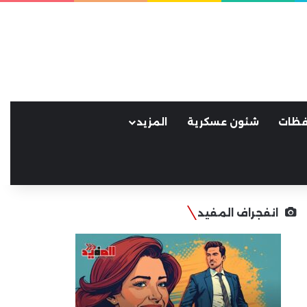
فظات
شئون عسكرية
المزيد
انفجراف المفيد