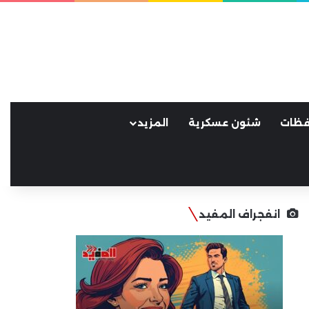
فظات
شئون عسكرية
المزيد
انفجراف المفيد