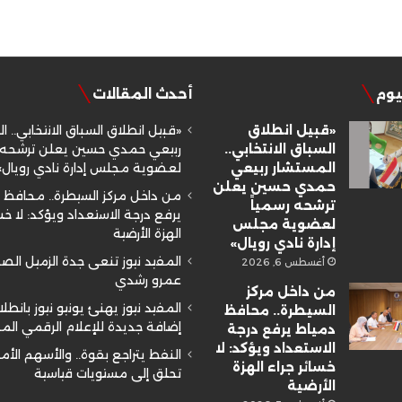
ليوم
أحدث المقالات
«قبيل انطلاق
«قبيل انطلاق السباق الانتخابي.. ا
السباق الانتخابي..
ربيعي حمدي حسين يعلن ترشحه ر
المستشار ربيعي
لعضوية مجلس إدارة نادي رويال»
حمدي حسين يعلن
من داخل مركز السيطرة.. محافظ 
ترشحه رسمياً
يرفع درجة الاستعداد ويؤكد: لا خسا
لعضوية مجلس
الهزة الأرضية
إدارة نادي رويال»
المفيد نيوز تنعى جدة الزميل ال
أغسطس 6, 2026
عمرو رشدي
من داخل مركز
المفيد نيوز يهنئ يونيو نيوز بانطلا
السيطرة.. محافظ
إضافة جديدة للإعلام الرقمي ال
دمياط يرفع درجة
الاستعداد ويؤكد: لا
النفط يتراجع بقوة.. والأسهم الأم
خسائر جراء الهزة
تحلق إلى مستويات قياسية
الأرضية