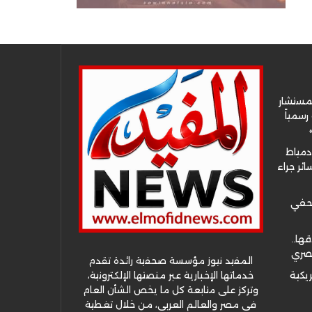
لمستشار
سمياً
دمياط
ئر جراء
صحفي
قها..
مصري
المفيد نيوز مؤسسة صحفية رائدة تقدم
خدماتها الإخبارية عبر منصتها الإلكترونية،
ريكية
وتركز على متابعة كل ما يخص الشأن العام
في مصر والعالم العربي، من خلال تغطية