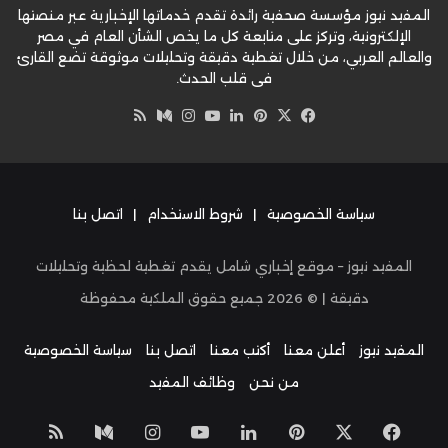
المفيد نيوز مؤسسة صحفية رائدة تقدم خدماتها الإخبارية عبر منصتها
الإلكترونية، وتركز على متابعة كل ما يخص الشأن العام في مصر
والعالم العربي، من خلال تغطية دقيقة وتحليلات موثوقة تضع القارئ
في قلب الحدث.
‫X
فيسبوك
بينتيريست
لينكدإن
‫YouTube
وسط
انستقرام
ملخص
الموقع
RSS
سياسة الخصوصية
|
شروط الاستخدام
|
اتصل بنا
المفيد نيوز – موقع إخباري شامل يقدم تغطية لحظية وتحليلات
دقيقة | ©
2026
جميع حقوق الملكية محفوظة
المفيد نيوز
أعلن معنا
أكتب معنا
اتصل بنا
سياسة الخصوصية
من نحن
وظائف المفيد
‫X
فيسبوك
بينتيريست
لينكدإن
‫YouTube
انستقرام
وسط
ملخص