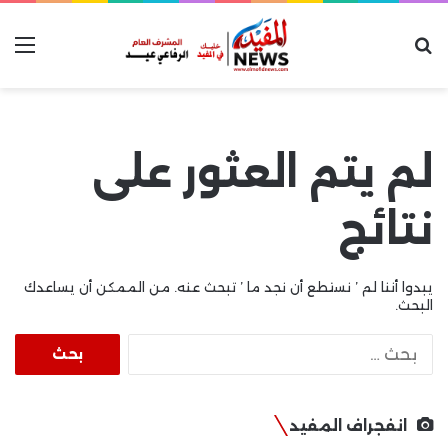
بحث عن
الق
لم يتم العثور على
نتائج
يبدوا أننا لم ’ نستطع أن نجد ما ’ تبحث عنه. من الممكن أن يساعدك
البحث.
البحث
عن:
انفجراف المفيد