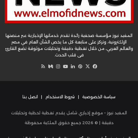
المفيد نيوز مؤسسة صحفية رائدة تقدم خدماتها الإخبارية عبر منصتها
الإلكترونية، وتركز على متابعة كل ما يخص الشأن العام في مصر
والعالم العربي، من خلال تغطية دقيقة وتحليلات موثوقة تضع القارئ
في قلب الحدث.
‫X
فيسبوك
بينتيريست
لينكدإن
‫YouTube
وسط
انستقرام
ملخص
الموقع
RSS
سياسة الخصوصية
|
شروط الاستخدام
|
اتصل بنا
المفيد نيوز – موقع إخباري شامل يقدم تغطية لحظية وتحليلات
دقيقة | ©
2026
جميع حقوق الملكية محفوظة