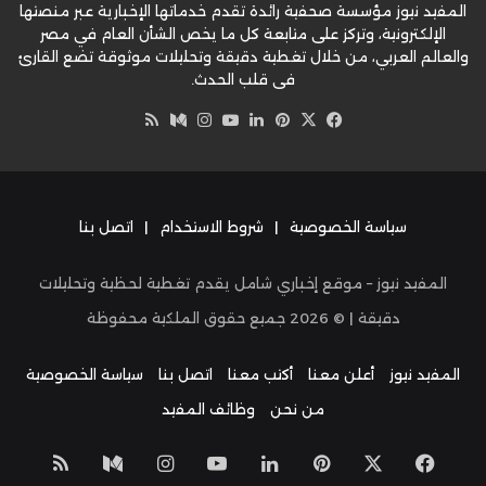
المفيد نيوز مؤسسة صحفية رائدة تقدم خدماتها الإخبارية عبر منصتها
الإلكترونية، وتركز على متابعة كل ما يخص الشأن العام في مصر
والعالم العربي، من خلال تغطية دقيقة وتحليلات موثوقة تضع القارئ
في قلب الحدث.
‫X
فيسبوك
بينتيريست
لينكدإن
‫YouTube
وسط
انستقرام
ملخص
الموقع
RSS
سياسة الخصوصية
|
شروط الاستخدام
|
اتصل بنا
المفيد نيوز – موقع إخباري شامل يقدم تغطية لحظية وتحليلات
دقيقة | ©
2026
جميع حقوق الملكية محفوظة
المفيد نيوز
أعلن معنا
أكتب معنا
اتصل بنا
سياسة الخصوصية
من نحن
وظائف المفيد
‫X
فيسبوك
بينتيريست
لينكدإن
‫YouTube
انستقرام
وسط
ملخص