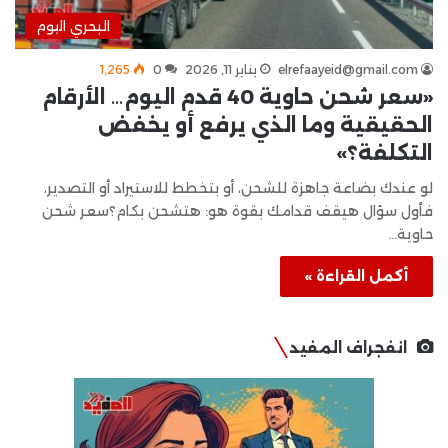
البحري اليوم
elrefaayeid@gmail.com
يناير 11, 2026
0
1٬265
«سعر شحن حاوية 40 قدم اليوم… الأرقام
الحقيقية وما الذي يرفع أو يخفض
التكلفة؟»
لو عندك بضاعة جاهزة للشحن، أو بتخطط للاستيراد أو التصدير،
فأول سؤال هيقف قدامك بقوة هو: هتشحن بكام؟سعر شحن
حاوية…
أكمل القراءة »
انفجراف المفيد