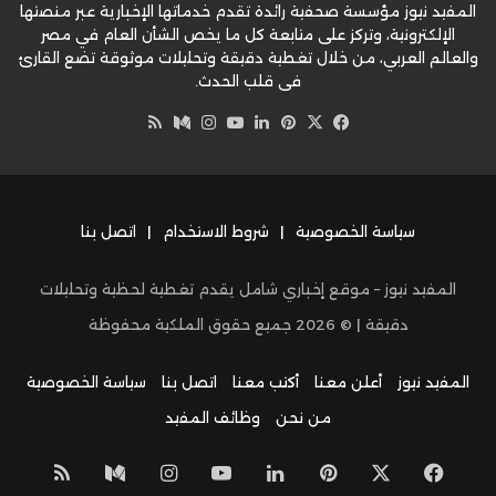
المفيد نيوز مؤسسة صحفية رائدة تقدم خدماتها الإخبارية عبر منصتها
الإلكترونية، وتركز على متابعة كل ما يخص الشأن العام في مصر
والعالم العربي، من خلال تغطية دقيقة وتحليلات موثوقة تضع القارئ
في قلب الحدث.
‫X
فيسبوك
بينتيريست
لينكدإن
‫YouTube
وسط
انستقرام
ملخص
الموقع
RSS
سياسة الخصوصية
|
شروط الاستخدام
|
اتصل بنا
المفيد نيوز – موقع إخباري شامل يقدم تغطية لحظية وتحليلات
دقيقة | ©
2026
جميع حقوق الملكية محفوظة
المفيد نيوز
أعلن معنا
أكتب معنا
اتصل بنا
سياسة الخصوصية
من نحن
وظائف المفيد
‫X
فيسبوك
بينتيريست
لينكدإن
‫YouTube
انستقرام
وسط
ملخص