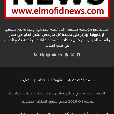
المفيد نيوز مؤسسة صحفية رائدة تقدم خدماتها الإخبارية عبر منصتها
الإلكترونية، وتركز على متابعة كل ما يخص الشأن العام في مصر
والعالم العربي، من خلال تغطية دقيقة وتحليلات موثوقة تضع القارئ
في قلب الحدث.
‫X
فيسبوك
بينتيريست
لينكدإن
‫YouTube
وسط
انستقرام
ملخص
الموقع
RSS
سياسة الخصوصية
|
شروط الاستخدام
|
اتصل بنا
المفيد نيوز – موقع إخباري شامل يقدم تغطية لحظية وتحليلات
دقيقة | ©
2026
جميع حقوق الملكية محفوظة