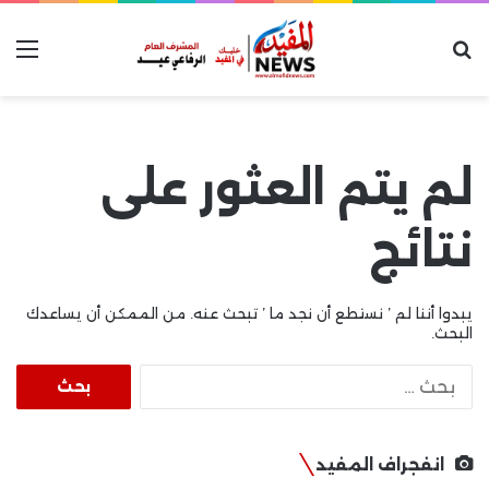
بحث عن
الق
لم يتم العثور على
نتائج
يبدوا أننا لم ’ نستطع أن نجد ما ’ تبحث عنه. من الممكن أن يساعدك
البحث.
البحث
عن:
انفجراف المفيد