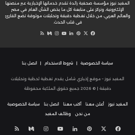
المفيد نيوز مؤسسة صحفية رائدة تقدم خدماتها الإخبارية عبر منصتها
الإلكترونية، وتركز على متابعة كل ما يخص الشأن العام في مصر
والعالم العربي، من خلال تغطية دقيقة وتحليلات موثوقة تضع القارئ
في قلب الحدث.
‫X
فيسبوك
بينتيريست
لينكدإن
‫YouTube
وسط
انستقرام
ملخص
الموقع
RSS
سياسة الخصوصية
|
شروط الاستخدام
|
اتصل بنا
المفيد نيوز – موقع إخباري شامل يقدم تغطية لحظية وتحليلات
دقيقة | ©
2026
جميع حقوق الملكية محفوظة
المفيد نيوز
أعلن معنا
أكتب معنا
اتصل بنا
سياسة الخصوصية
من نحن
وظائف المفيد
‫X
فيسبوك
بينتيريست
لينكدإن
‫YouTube
انستقرام
وسط
ملخص