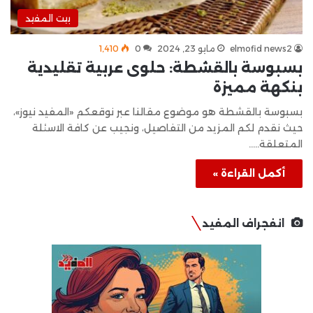
بيت المفيد
elmofid news2
مايو 23, 2024
0
1٬410
بسبوسة بالقشطة: حلوى عربية تقليدية
بنكهة مميزة
بسبوسة بالقشطة هو موضوع مقالنا عبر نوقعكم «المفيد نيوز»،
حيث نقدم لكم المزيد من التفاصيل، ونجيب عن كافة الاسئلة
المتعلقة..…
أكمل القراءة »
انفجراف المفيد