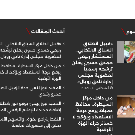
ليوم
أحدث المقالات
«قبيل انطلاق
«قبيل انطلاق السباق الانتخابي.. ا
السباق الانتخابي..
ربيعي حمدي حسين يعلن ترشحه ر
المستشار ربيعي
لعضوية مجلس إدارة نادي رويال»
حمدي حسين يعلن
من داخل مركز السيطرة.. محافظ 
ترشحه رسمياً
يرفع درجة الاستعداد ويؤكد: لا خسا
لعضوية مجلس
الهزة الأرضية
إدارة نادي رويال»
المفيد نيوز تنعى جدة الزميل ال
أغسطس 6, 2026
عمرو رشدي
من داخل مركز
المفيد نيوز يهنئ يونيو نيوز بانطلا
السيطرة.. محافظ
إضافة جديدة للإعلام الرقمي ال
دمياط يرفع درجة
الاستعداد ويؤكد: لا
النفط يتراجع بقوة.. والأسهم الأم
خسائر جراء الهزة
تحلق إلى مستويات قياسية
الأرضية