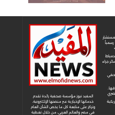
لمستشار
سمياً
دمياط
ئر جراء
صحفي
قها..
مصري
المفيد نيوز مؤسسة صحفية رائدة تقدم
خدماتها الإخبارية عبر منصتها الإلكترونية،
ريكية
وتركز على متابعة كل ما يخص الشأن العام
في مصر والعالم العربي، من خلال تغطية