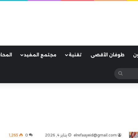
ن
طوفان الأقصى
تقنية
مجتمع المفيد
المحا
بحث
عن
elrefaayeid@gmail.com
يناير 4, 2026
0
1٬265