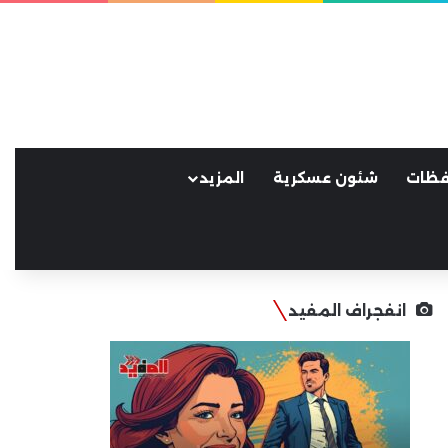
فظات
شئون عسكرية
المزيد
انفجراف المفيد