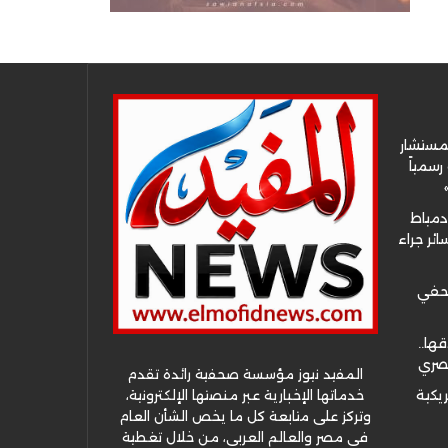
لمستشار
سمياً
دمياط
ئر جراء
صحفي
قها..
مصري
المفيد نيوز مؤسسة صحفية رائدة تقدم
خدماتها الإخبارية عبر منصتها الإلكترونية،
ريكية
وتركز على متابعة كل ما يخص الشأن العام
في مصر والعالم العربي، من خلال تغطية