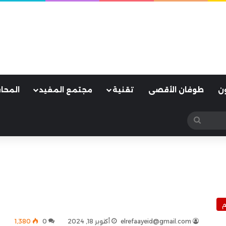
ن
طوفان الأقصى
تقنية
مجتمع المفيد
المحا
بحث
عن
م
elrefaayeid@gmail.com
أكتوبر 18, 2024
0
1٬380