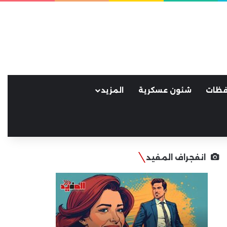
فظات
شئون عسكرية
المزيد
انفجراف المفيد