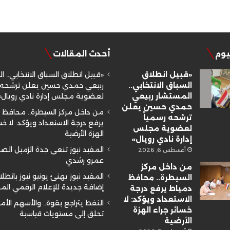
ليوم
أحدث المقالات
«قبيل انطلاق
«قبيل انطلاق السباق الانتخابي.. ا
السباق الانتخابي..
ربيعي حمدي حسين يعلن ترشحه ر
المستشار ربيعي
لعضوية مجلس إدارة نادي رويال»
حمدي حسين يعلن
من داخل مركز السيطرة.. محافظ 
ترشحه رسمياً
يرفع درجة الاستعداد ويؤكد: لا خسا
لعضوية مجلس
الهزة الأرضية
إدارة نادي رويال»
المفيد نيوز تنعى جدة الزميل ال
أغسطس 6, 2026
عمرو رشدي
من داخل مركز
المفيد نيوز يهنئ يونيو نيوز بانطلا
السيطرة.. محافظ
إضافة جديدة للإعلام الرقمي ال
دمياط يرفع درجة
الاستعداد ويؤكد: لا
النفط يتراجع بقوة.. والأسهم الأم
خسائر جراء الهزة
تحلق إلى مستويات قياسية
الأرضية