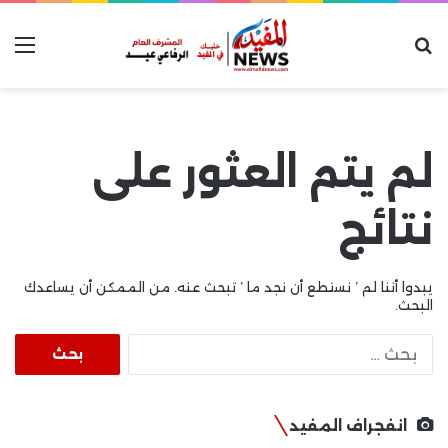
بحث عن
الق
لم يتم العثور على
نتائج
يبدوا أننا لم ’ نستطع أن نجد ما ’ تبحث عنه. من الممكن أن يساعدك
البحث.
البحث
عن:
انفجراف المفيد