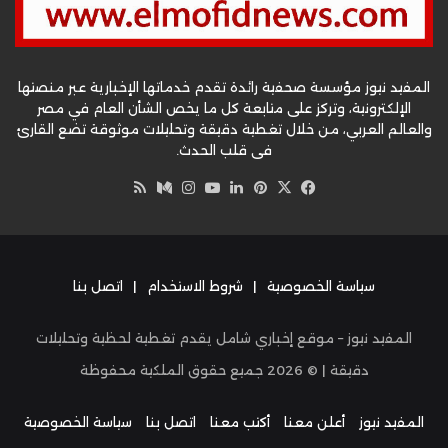
المفيد نيوز مؤسسة صحفية رائدة تقدم خدماتها الإخبارية عبر منصتها
الإلكترونية، وتركز على متابعة كل ما يخص الشأن العام في مصر
والعالم العربي، من خلال تغطية دقيقة وتحليلات موثوقة تضع القارئ
في قلب الحدث.
‫X
فيسبوك
بينتيريست
لينكدإن
‫YouTube
وسط
انستقرام
ملخص
الموقع
RSS
سياسة الخصوصية
|
شروط الاستخدام
|
اتصل بنا
المفيد نيوز – موقع إخباري شامل يقدم تغطية لحظية وتحليلات
دقيقة | ©
2026
جميع حقوق الملكية محفوظة
المفيد نيوز
أعلن معنا
أكتب معنا
اتصل بنا
سياسة الخصوصية