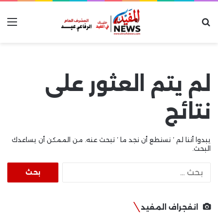
بحث عن
الق
لم يتم العثور على
نتائج
يبدوا أننا لم ’ نستطع أن نجد ما ’ تبحث عنه. من الممكن أن يساعدك
البحث.
البحث
عن:
انفجراف المفيد