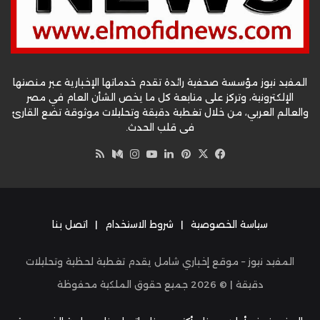
المفيد نيوز مؤسسة صحفية رائدة تقدم خدماتها الإخبارية عبر منصتها
الإلكترونية، وتركز على متابعة كل ما يخص الشأن العام في مصر
والعالم العربي، من خلال تغطية دقيقة وتحليلات موثوقة تضع القارئ
في قلب الحدث.
‫X
فيسبوك
بينتيريست
لينكدإن
‫YouTube
وسط
انستقرام
ملخص
الموقع
RSS
سياسة الخصوصية
|
شروط الاستخدام
|
اتصل بنا
المفيد نيوز – موقع إخباري شامل يقدم تغطية لحظية وتحليلات
دقيقة | ©
2026
جميع حقوق الملكية محفوظة