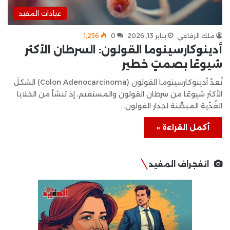
عيادات المفيد
ملك الرفاعي
يناير 13, 2026
0
1٬256
أدينوكارسينوما القولون: السرطان الأكثر
شيوعًا بصمتٍ خطير
تُعدّ أدينوكارسينوما القولون (Colon Adenocarcinoma) الشكلَ
الأكثر شيوعًا من سرطان القولون والمستقيم، إذ تنشأ من الخلايا
الغُدّية المبطِّنة لجدار القولون…
أكمل القراءة »
انفجراف المفيد