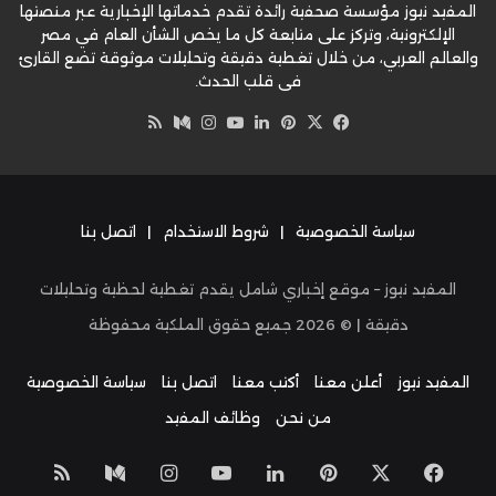
المفيد نيوز مؤسسة صحفية رائدة تقدم خدماتها الإخبارية عبر منصتها
الإلكترونية، وتركز على متابعة كل ما يخص الشأن العام في مصر
والعالم العربي، من خلال تغطية دقيقة وتحليلات موثوقة تضع القارئ
في قلب الحدث.
‫X
فيسبوك
بينتيريست
لينكدإن
‫YouTube
وسط
انستقرام
ملخص
الموقع
RSS
سياسة الخصوصية
|
شروط الاستخدام
|
اتصل بنا
المفيد نيوز – موقع إخباري شامل يقدم تغطية لحظية وتحليلات
دقيقة | ©
2026
جميع حقوق الملكية محفوظة
المفيد نيوز
أعلن معنا
أكتب معنا
اتصل بنا
سياسة الخصوصية
من نحن
وظائف المفيد
‫X
فيسبوك
بينتيريست
لينكدإن
‫YouTube
انستقرام
وسط
ملخص