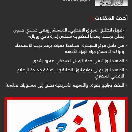
أحدث المقالات
«قبيل انطلاق السباق الانتخابي.. المستشار ربيعي حمدي حسين
يعلن ترشحه رسمياً لعضوية مجلس إدارة نادي رويال»
من داخل مركز السيطرة.. محافظ دمياط يرفع درجة الاستعداد
ويؤكد: لا خسائر جراء الهزة الأرضية
المفيد نيوز تنعى جدة الزميل الصحفي عمرو رشدي
المفيد نيوز يهنئ يونيو نيوز بانطلاقها.. إضافة جديدة للإعلام
الرقمي المصري
النفط يتراجع بقوة.. والأسهم الأمريكية تحلق إلى مستويات قياسية