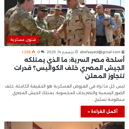
شئون عسكرية
elrefaayeid@gmail.com
ديسمبر 14, 2025
0
1٬268
أسلحة مصر السرية: ما الذي يمتلكه
الجيش المصري خلف الكواليس؟ قدرات
تتجاوز المعلن
ليس كل ما تراه في العروض العسكرية هو الحقيقة الكاملة، خلف
الصور الرسمية والتصريحات المحسوبة، يمتلك الجيش المصري
منظومة تسليح…
أكمل القراءة »