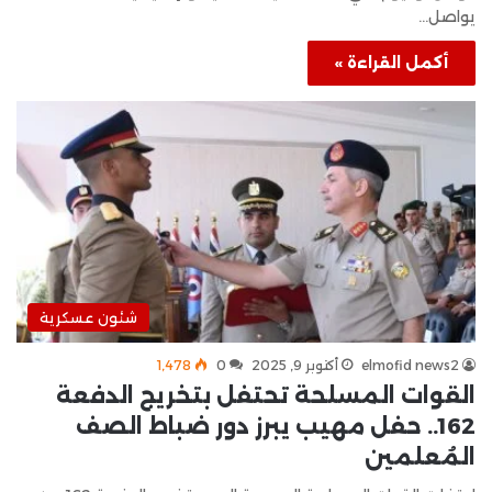
يواصل…
أكمل القراءة »
شئون عسكرية
elmofid news2
أكتوبر 9, 2025
0
1٬478
القوات المسلحة تحتفل بتخريج الدفعة
162.. حفل مهيب يبرز دور ضباط الصف
المُعلمين