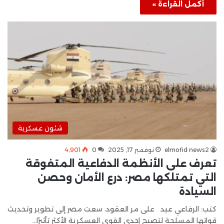
أكمل القراءة »
شئون عسكرية
elmofid news2
نوفمبر 17, 2025
0
4٬901
تعرف على الأنظمة الدفاعية المتفوقة
التي تمتلكها مصر: درع الأمان وحصن
السيادة
كتب: الرفاعي عيد على مر العقود، سعت مصر إلى تطوير وتحديث
قواتها المسلحة لتصبح إحدى القوى العسكرية الأكثر تأثيرًا…