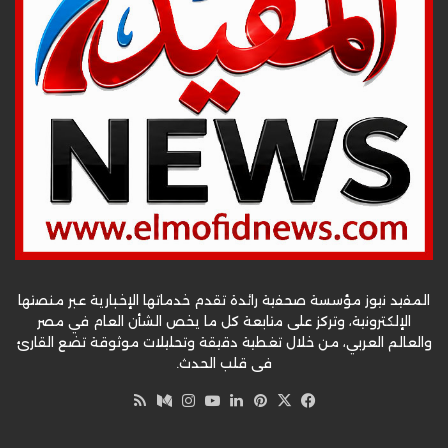
المفيد نيوز مؤسسة صحفية رائدة تقدم خدماتها الإخبارية عبر منصتها
الإلكترونية، وتركز على متابعة كل ما يخص الشأن العام في مصر
والعالم العربي، من خلال تغطية دقيقة وتحليلات موثوقة تضع القارئ
في قلب الحدث.
‫X
فيسبوك
بينتيريست
لينكدإن
‫YouTube
وسط
انستقرام
ملخص
الموقع
RSS