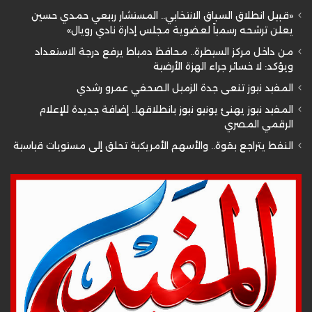
«قبيل انطلاق السباق الانتخابي.. المستشار ربيعي حمدي حسين
يعلن ترشحه رسمياً لعضوية مجلس إدارة نادي رويال»
من داخل مركز السيطرة.. محافظ دمياط يرفع درجة الاستعداد
ويؤكد: لا خسائر جراء الهزة الأرضية
المفيد نيوز تنعى جدة الزميل الصحفي عمرو رشدي
المفيد نيوز يهنئ يونيو نيوز بانطلاقها.. إضافة جديدة للإعلام
الرقمي المصري
النفط يتراجع بقوة.. والأسهم الأمريكية تحلق إلى مستويات قياسية