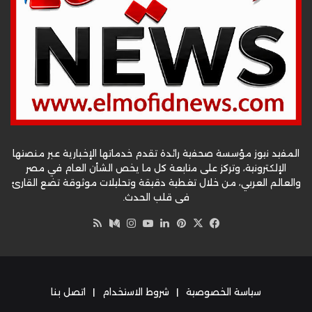
المفيد نيوز مؤسسة صحفية رائدة تقدم خدماتها الإخبارية عبر منصتها
الإلكترونية، وتركز على متابعة كل ما يخص الشأن العام في مصر
والعالم العربي، من خلال تغطية دقيقة وتحليلات موثوقة تضع القارئ
في قلب الحدث.
‫X
فيسبوك
بينتيريست
لينكدإن
‫YouTube
وسط
انستقرام
ملخص
الموقع
RSS
سياسة الخصوصية
|
شروط الاستخدام
|
اتصل بنا