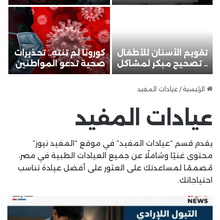
ينبغي تجاهلها
من المرض القاتل
ل
و
تقويم الأسنان للأطفال
كورونا لم تنتهِ.. تحذيرات
أ
.. تصحيح مبكر لمشاكل
صحية تدعو المواطنين
.
الفكين والأسنان بنتائج
للانتباه مجددًا
و
أفضل
ل
الرئيسية
/
عيادات المفيد
عيادات المفيد
يقدم قسم “عيادات المفيد” في موقع “المفيد نيوز”
محتوى غنيًا وشاملًا عن جميع العيادات الطبية في مصر،
مُصممًا لمساعدتك على العثور على أفضل عيادة تناسب
احتياجاتك.