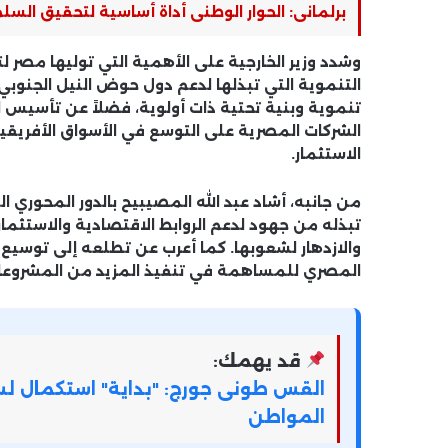
برلمانى: الحوار الوطنى أداة أساسية لتحقيق السل
وشدد وزير الخارجية على الأهمية التي توليها مصر لت
التنموية التي تبذلها لدعم دول حوض النيل الجنوبي
تنموية وبنية تحتية ذات أولوية، فضلاً عن تأسيس ا
الشركات المصرية على التوسع في الأسواق الأفريقية
الاستثمار.
من جانبه، أشاد عبد الله المصيبيح بالدور المحوري ا
تبذله من جهود لدعم الروابط الاقتصادية والاستثماري
والازدهار لشعوبها. كما أعرب عن تطلعه إلى توسيع
المصري للمساهمة في تنفيذ المزيد من المشروعات 
قد يهمك:
القس طونى جورج: "بداية" استكمال لسل
المواطن