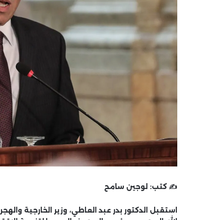
✍️ كتب:
لوجين سامح