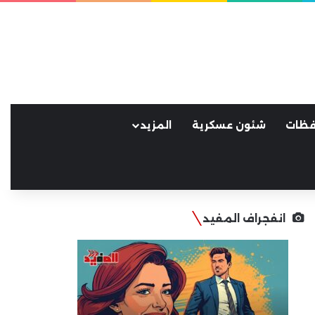
فظات
شئون عسكرية
المزيد
انفجراف المفيد