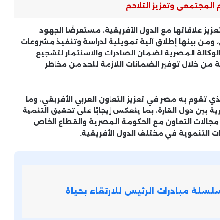
م المجتمعى وتعزيز التلاحم
عزيز علاقاتها مع الدول الأفريقية، مستعرضًا الجهود
، ومن بينها إطلاق آلية تمويلية لدراسة وتنفيذ مشروعات
لوكالة المصرية لضمان الصادرات والاستثمار لتشجيع
طقس اليوم في مصر.. الأرصاد تكشف
 من خلال توفير الضمانات اللازمة للحد من مخاطر
مناطق السحب الممطرة والأتربة
المثارة وتحذر من الرياح
لذي تقوم به مصر في تعزيز التعاون العربي الأفريقي، وما
نتيجة الشهادة الإعدادية 2026 برقم
ة بين دول القارة، بما ينعكس إيجابًا على تحقيق التنمية
الجلوس.. مؤشرات مطمئنة وبشرى
 مجالات التعاون مع الحكومة المصرية والقطاع الخاص
سارة للطلاب
التنموية في مختلف الدول الأفريقية.
نائب: كلمة السيسي في عيد الشرطة
رسالة حاسمة للمساءلة وليست احتفالًا
بروتوكوليًا
سلة مبادرات الرئيس للارتقاء بحياة
وزير السياحة يناقش مع رئيس المجلس
العالمي للسفر والسياحة تعزيز الشراكة
ودعم نمو القطاع