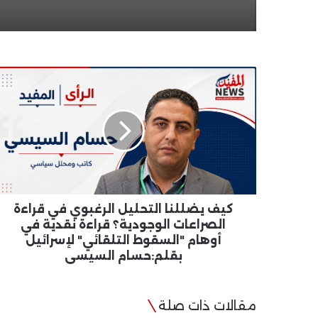
كيف
يضللنا
التحليل
الرغبوي
في
قراءة
الصراعات
الوجودية؟
قراءة
نقدية
كيف يضللنا التحليل الرغبوي في قراءة
في
الصراعات الوجودية؟ قراءة نقدية في
أوهام
أوهام "السقوط التلقائي" لإسرائيل
"السقوط
بقلم:حسام السيسي
التلقائي"
لإسرائيل
بقلم:حسام
مقالات ذات صلة
السيسي