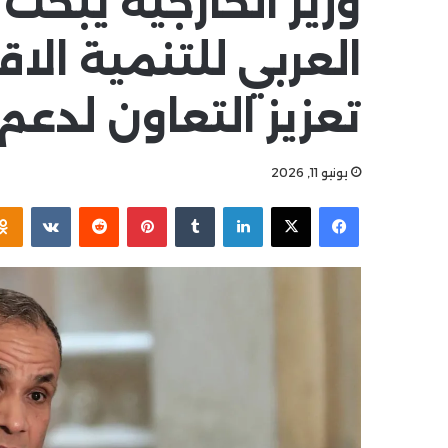
وزير الخارجية يبح
العربي للتنمية الا
تعزيز التعاون لدعم 
يونيو 11, 2026
فيسبوك
‫X
لينكدإن
بينتيريست