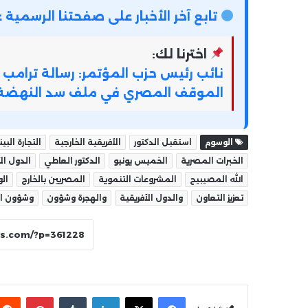
تابع آخر الأخبار على صفحتنا الرسمي
اخترنا لك:
نائب رئيس حزب المؤتمر: رسالة ترامب 
الموقف المصري في ملف سد النهضة
الوسوم
استقبل الدكتور
الأفريقية الخارجية
التجارة البي
الخبرات المصرية
الخميس يونيو
الدكتور العاطي
الدول ال
الله المصيبيح
المشروعات التنموية
المصريين بالخارج
الو
تعزيز التعاون
والدول الأفريقية
والهجرة وشؤون
وشؤون ا
فيسبوك
‫X
لينكدإن
بينتير