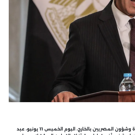
استقبل الدكتور بدر عبد العاطي، وزير الخارجية والهجرة وشؤون المصريين بالخارج، اليوم الخميس 11 يونيو، عبد