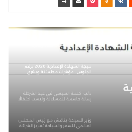
أسعار الدواجن اليوم..ورئيس شعبة
الدواجن باتحاد الغرف التجارية يكشف
مفاجأة
طقس اليوم في مصر.. الأرصاد تكشف
مناطق السحب الممطرة والأتربة
المثارة وتحذر من الرياح
نتيجة الشهادة الإعدادية 2026 برقم
الجلوس.. مؤشرات مطمئنة وبشرى
سارة للطلاب
ة
نائب: كلمة السيسي في عيد الشرطة
رسالة حاسمة للمساءلة وليست احتفالًا
رى
بروتوكوليًا
وزير السياحة يناقش مع رئيس المجلس
العالمي للسفر والسياحة تعزيز الشراكة
ودعم نمو القطاع