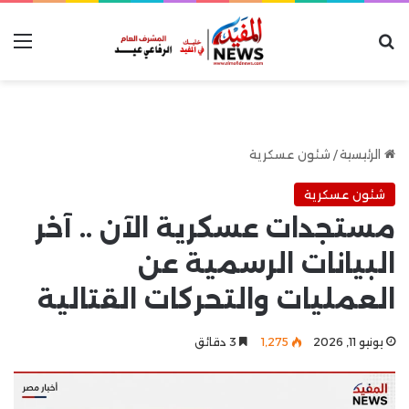
بحث عن
الق
الرئيسية
/
شئون عسكرية
شئون عسكرية
مستجدات عسكرية الآن .. آخر
البيانات الرسمية عن
العمليات والتحركات القتالية
يونيو 11, 2026
1٬275
3 دقائق