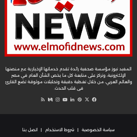
المفيد نيوز مؤسسة صحفية رائدة تقدم خدماتها الإخبارية عبر منصتها
الإلكترونية، وتركز على متابعة كل ما يخص الشأن العام في مصر
والعالم العربي، من خلال تغطية دقيقة وتحليلات موثوقة تضع القارئ
في قلب الحدث.
‫X
فيسبوك
بينتيريست
لينكدإن
‫YouTube
وسط
انستقرام
ملخص
الموقع
RSS
سياسة الخصوصية
|
شروط الاستخدام
|
اتصل بنا