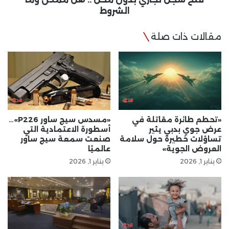
الشروط
مقالات ذات صلة
«تحطم طائرة مقاتلة في
«مسدس سيج ساور P226»…
عرض جوي بدبي يثير
أسطورة الاعتمادية التي
تساؤلات خطيرة حول سلامة
صنعت سمعة سيج ساور
العروض الجوية»
عالميًا
يناير 1, 2026
يناير 1, 2026