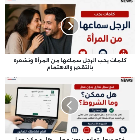
كلمات
يحب
الرجل
سماعها
من
المرأة
وتشعره
بالتقدير
والاهتمام
كلمات يحب الرجل سماعها من المرأة وتشعره
بالتقدير والاهتمام
فتح
سجل
تجاري
بدون
محل
..
هل
ممكن
وما
الشروط
فتح سجل تجاري بدون محل .. هل ممكن وما