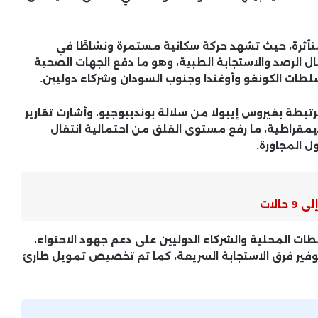
أثرة، حيث تشهد حركة سكانية مستمرة ونشاطًا في
ل الرصد والاستجابة الطبية، وهو ما دفع الجهات الصحية
لطات الكونغو وأوغندا وجنوب السودان وشركاء دوليين.
مرتبطة بفيروس إيبولا من سلالة
بونديبوجيو
، وأشارت تقارير
ديمقراطية، ما رفع مستوى القلق من احتمالية انتقال
ل المجاورة.
المشهد الدولي .. تحركات القوى الكبرى
في ملفات ساخنة
الات
الأزمات السياسية العالمية .. ملفات
مفتوحة بلا حلول نهائية
 المحلية والشركاء الدوليين على دعم جهود الاحتواء،
وتوفير فرق الاستجابة السريعة، كما تم تخصيص تمويل طارئ
السياسة العالمية .. قرارات دولية مؤثرة
وتداعياتها الإقليمية