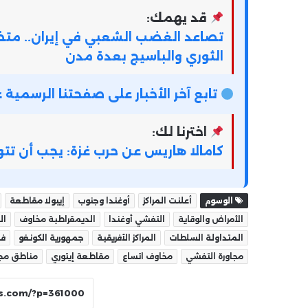
قد يهمك:
تصاعد الغضب الشعبي في إيران.. متظ
الثوري والباسيج بعدة مدن
تابع آخر الأخبار على صفحتنا الرسمي
اخترنا لك:
كامالا هاريس عن حرب غزة: يجب أن تتو
الوسوم
أعلنت المراكز
أوغندا وجنوب
إيبولا مقاطعة
الأمراض والوقاية
التفشي أوغندا
الديمقراطية مخاوف
ال
المتداولة السلطات
المراكز الأفريقية
جمهورية الكونغو
في
مجاورة التفشي
مخاوف اتساع
مقاطعة إيتوري
مناطق مجا