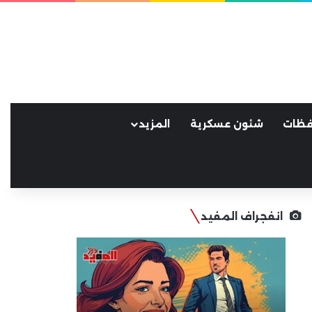
فظات
شئون عسكرية
المزيد
انفجراف المفيد