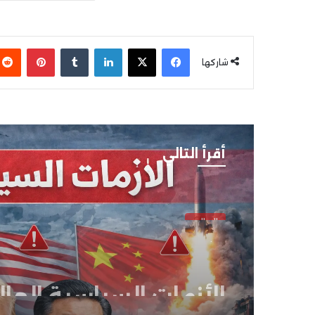
فيسبوك
‫X
لينكدإن
بينتير
شاركها
أقرأ التالي
العالم
فبراير 14, 2026
الأزمات السياسية العالم
ملفات مفتوحة بلا حل
نهائية