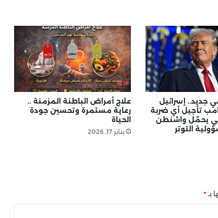
ترامب يهدد إيران بتصعيد عسكري حال
رفض المقترحات الأمريكية
إيران تدرس مقترحًا أمريكيًا لإنهاء
التصعيد.. وتحركات دبلوماسية لاحتواء
الأزمة
جديد.. إسرائيل
علاج أمراض الباطنة المزمنة ..
مب تأجيل أي ضربة
رعاية مستمرة وتحسين جودة
ئي يحمّل واشنطن
الحياة
ولية التوتر
يناير 17, 2026
ا بـ
*