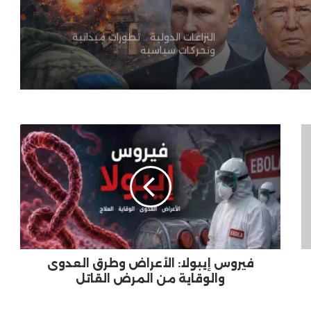
النزاعات الدولية .. تطورات ميدانية
وتحركات سياسية
أخبار العالم اليوم: تحولات سياسية دولية
تعيد رسم خريطة موازين القوى
العالمية
فيروس
إيبولا:
النفط يتراجع بقوة.. والأسهم الأمريكية
الأعراض
تحلق إلى مستويات قياسية
وطرق
العدوى
والوقاية
من
الدبلوماسية العالمية .. مفاوضات
المرض
واتفاقات في قضايا حساسة
القاتل
فيروس إيبولا: الأعراض وطرق العدوى
والوقاية من المرض القاتل
بوتين يفاجئ العالم: مستعد للقاء
زيلينسكي بأي مكان.. ورسالة جديدة
بشأن إيران واليورانيوم المخصب