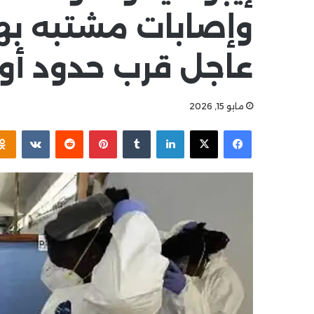
وإصابات مشتبه بها
عاجل قرب حدود أوغ
مايو 15, 2026
فيسبوك
‫X
لينكدإن
بينتيريست