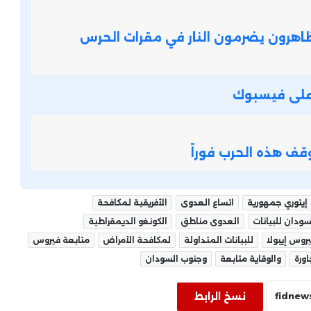
النزاعات الدولية .. تطورات ميدانية
اهرون يضرمون النار في مقرات الحرس
وتحركات سياسية
أخبار العالم اليوم: تحولات سياسية دولية
ة على فيسبوك
تعيد رسم خريطة موازين القوى
العالمية
قف هذه الحرب فوراً
النفط يتراجع بقوة.. والأسهم الأمريكية
تحلق إلى مستويات قياسية
إيتوري جمهورية
اتساع العدوى
الأفريقية لمكافحة
الدبلوماسية العالمية .. مفاوضات
سودان للبيانات
العدوى مناطق
الكونغو الديمقراطية
واتفاقات في قضايا حساسة
روس إيبولا
للبيانات المتداولة
لمكافحة الأمراض
متابعة فيروس
ورة
والوقاية متابعة
وجنوب السودان
بوتين يفاجئ العالم: مستعد للقاء
زيلينسكي بأي مكان.. ورسالة جديدة
نسخ الرابط
بشأن إيران واليورانيوم المخصب