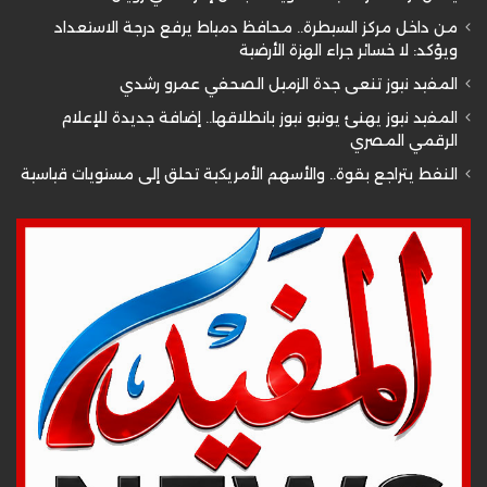
من داخل مركز السيطرة.. محافظ دمياط يرفع درجة الاستعداد
ويؤكد: لا خسائر جراء الهزة الأرضية
المفيد نيوز تنعى جدة الزميل الصحفي عمرو رشدي
المفيد نيوز يهنئ يونيو نيوز بانطلاقها.. إضافة جديدة للإعلام
الرقمي المصري
النفط يتراجع بقوة.. والأسهم الأمريكية تحلق إلى مستويات قياسية