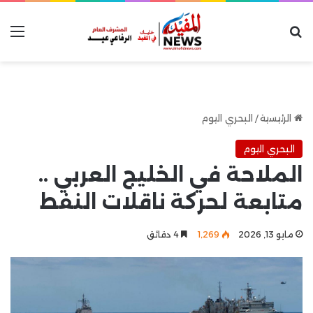
بحث عن
الق
الرئيسية
/
البحري اليوم
البحري اليوم
الملاحة في الخليج العربي ..
متابعة لحركة ناقلات النفط
مايو 13, 2026
1٬269
4 دقائق