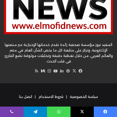
المفيد نيوز مؤسسة صحفية رائدة تقدم خدماتها الإخبارية عبر منصتها
الإلكترونية، وتركز على متابعة كل ما يخص الشأن العام في مصر
والعالم العربي، من خلال تغطية دقيقة وتحليلات موثوقة تضع القارئ
في قلب الحدث.
‫X
فيسبوك
بينتيريست
لينكدإن
‫YouTube
وسط
انستقرام
ملخص
الموقع
RSS
سياسة الخصوصية
|
شروط الاستخدام
|
اتصل بنا
المفيد نيوز – موقع إخباري شامل يقدم تغطية لحظية وتحليلات
يسبوك
‫X
واتساب
تيلقرام
ڤايبر