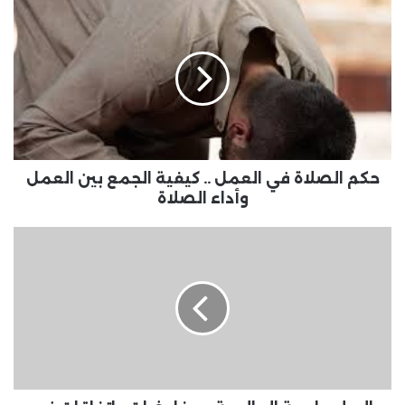
حكم
إيرادات قناة السويس .. مؤشرات أداء
في ظل التحديات الدولية
الصلاة
في
العمل
..
كيفية
الجمع
بين
العمل
وأداء
حكم الصلاة في العمل .. كيفية الجمع بين العمل
الصلاة
وأداء الصلاة
الدبلوماسية
العالمية
..
مفاوضات
واتفاقات
في
قضايا
حساسة