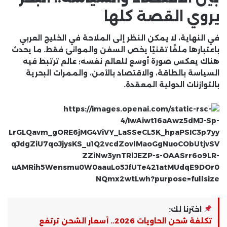
يروي القصة كلها
في النهاية، لا يمكن النظر إلى الملاحة في الخليج العربي
باعتبارها ملفًا تقنيًا يخص السفن والموانئ فقط. ما يحدث
هناك يعكس صورة أوسع للعالم نفسه؛ عالم ترتبط فيه
السياسة بالطاقة، والاقتصاد بالأمن، والممرات البحرية
بالتوازنات الدولية المعقدة.
اخترنا لك:
تكلفة شحن الحاويات 2026.. أسعار الشحن ترتفع