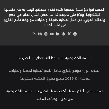
المفيد نيوز مؤسسة صحفية رائدة تقدم خدماتها الإخبارية عبر منصتها
الإلكترونية، وتركز على متابعة كل ما يخص الشأن العام في مصر
والعالم العربي، من خلال تغطية دقيقة وتحليلات موثوقة تضع القارئ
في قلب الحدث.
‫X
فيسبوك
بينتيريست
لينكدإن
‫YouTube
وسط
انستقرام
ملخص
الموقع
RSS
سياسة الخصوصية
|
شروط الاستخدام
|
اتصل بنا
المفيد نيوز – موقع إخباري شامل يقدم تغطية لحظية وتحليلات
دقيقة | ©
2026
جميع حقوق الملكية محفوظة
المفيد نيوز
أعلن معنا
أكتب معنا
اتصل بنا
سياسة الخصوصية
من نحن
وظائف المفيد