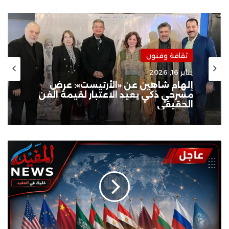
ثقافة وفنون
يناير 16, 2026
إلهام شاهين عن «الأرتيست»: عرض
مسرحي ذكي يعيد الاعتبار لقيمة الفن
الحقيقي
العلاقات
العربية
الدولية
..
كيف
تتعامل
الدول
العربية