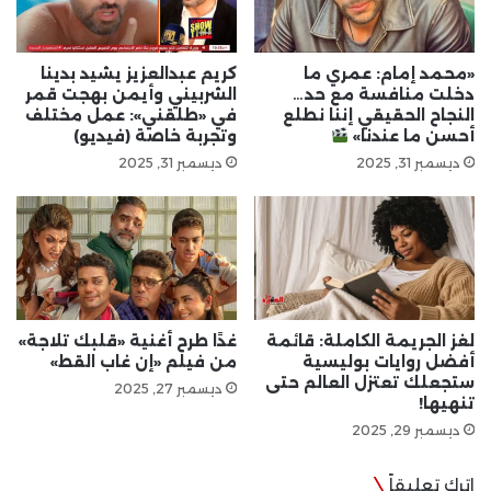
«محمد إمام: عمري ما
كريم عبدالعزيز يشيد بدينا
دخلت منافسة مع حد…
الشربيني وأيمن بهجت قمر
النجاح الحقيقي إننا نطلع
في «طلقني»: عمل مختلف
أحسن ما عندنا»
وتجربة خاصة (فيديو)
ديسمبر 31, 2025
ديسمبر 31, 2025
لغز الجريمة الكاملة: قائمة
غدًا طرح أغنية «قلبك تلاجة»
أفضل روايات بوليسية
من فيلم «إن غاب القط»
ستجعلك تعتزل العالم حتى
ديسمبر 27, 2025
تنهيها!
ديسمبر 29, 2025
اترك تعليقاً