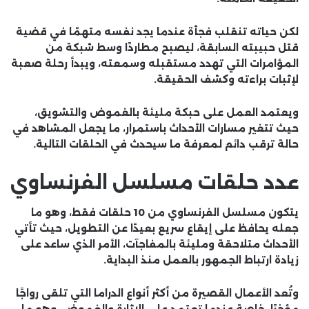
لكن حياته تنقلب فجأة عندما يجد نفسه متهمًا في قضية
قتل حبيبته السابقة، ليصبح مطاردًا وسط شبكة من
المؤامرات التي تهدد مستقبله وسمعته، ويبدأ رحلة صعبة
لإثبات براءته وكشف الحقيقة.
ويعتمد العمل على حبكة مليئة بالغموض والتشويق،
حيث تتغير مسارات الأحداث باستمرار، ما يجعل المشاهد في
حالة ترقب دائم لمعرفة ما سيحدث في الحلقات التالية.
عدد حلقات مسلسل الفرنساوي
يتكون مسلسل الفرنساوي من 10 حلقات فقط، وهو ما
جعله يحافظ على إيقاع سريع بعيدًا عن التطويل، حيث تأتي
الأحداث متلاحقة ومليئة بالمفاجآت، الأمر الذي ساعد على
زيادة ارتباط الجمهور بالعمل منذ البداية.
وتُعد الأعمال القصيرة من أكثر أنواع الدراما التي تلقى رواجًا
مؤخرًا، خاصة عندما تعتمد على الإثارة والغموض، وهو ما