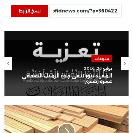
نسخ الرابط
منوعات
يوليو 22, 2026
المفيد نيوز يهنئ يونيو نيوز بانطلاقها..
إضافة جديدة للإعلام الرقمي المصري
الجودة
والسعر
المناسب..
سر
نجاح