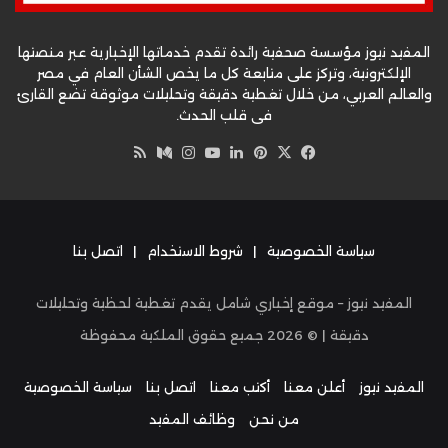
المفيد نيوز مؤسسة صحفية رائدة تقدم خدماتها الإخبارية عبر منصتها
الإلكترونية، وتركز على متابعة كل ما يخص الشأن العام في مصر
والعالم العربي، من خلال تغطية دقيقة وتحليلات موثوقة تضع القارئ
في قلب الحدث.
‫X
فيسبوك
بينتيريست
لينكدإن
‫YouTube
وسط
انستقرام
ملخص
الموقع
RSS
سياسة الخصوصية
|
شروط الاستخدام
|
اتصل بنا
المفيد نيوز – موقع إخباري شامل يقدم تغطية لحظية وتحليلات
دقيقة | ©
2026
جميع حقوق الملكية محفوظة
المفيد نيوز
أعلن معنا
أكتب معنا
اتصل بنا
سياسة الخصوصية
من نحن
وظائف المفيد