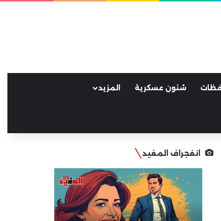
فظات
شئون عسكرية
المزيد
انفجراف المفيد