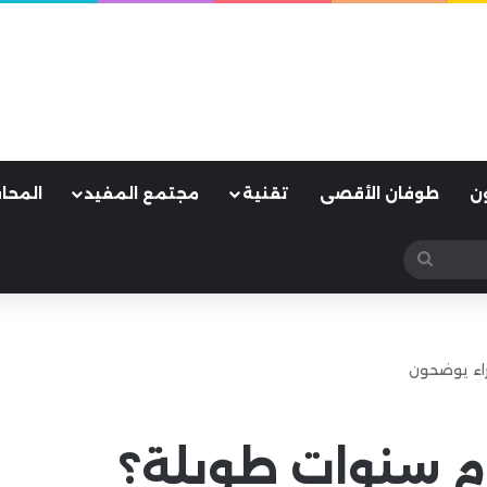
ن
طوفان الأقصى
تقنية
مجتمع المفيد
المحا
بحث
عن
راء يوضحون
وم سنوات طويلة؟