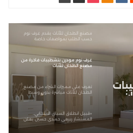
لماذا أصبح مصنع الطحان للأثاث الخيار
الأول للعرسان؟
مصنع الطحان للأثاث يقدم غرف نوم
حسب الطلب بمواصفات خاصة
غرف نوم مودرن بتشطيبات فاخرة من
مصنع الطحان للأثاث
بات
تعرف على مميزات الشراء من مصنع
ن
الطحان للأثاث مباشرة بدون وسيط
«قبيل انطلاق السباق الانتخابي..
المستشار ربيعي حمدي حسين يعلن
ترشحه رسمياً لعضوية مجلس إدارة
نادي رويال»