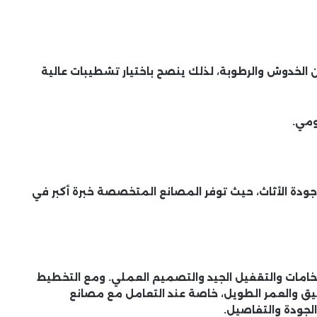
لماذا أصبح مصنع الطحان للأثاث الخيار
الأول للعرسان؟
 الخدوش والرطوبة، لذلك ينصح باختيار تشطيبات عالية
مصنع الطحان للأثاث يقدم غرف نوم
حسب الطلب بمواصفات خاصة
ومي.
غرف نوم مودرن بتشطيبات فاخرة من
مصنع الطحان للأثاث
دة الأثاث، حيث توفر المصانع المتخصصة خبرة أكبر في
تعرف على مميزات الشراء من مصنع
الطحان للأثاث مباشرة بدون وسيط
«قبيل انطلاق السباق الانتخابي..
لخامات والتقفيل الجيد والتصميم العملي. ومع التخطيط
المستشار ربيعي حمدي حسين يعلن
ترشحه رسمياً لعضوية مجلس إدارة
نيق والعمر الطويل، خاصة عند التعامل مع مصانع
نادي رويال»
الجودة والتفاصيل.