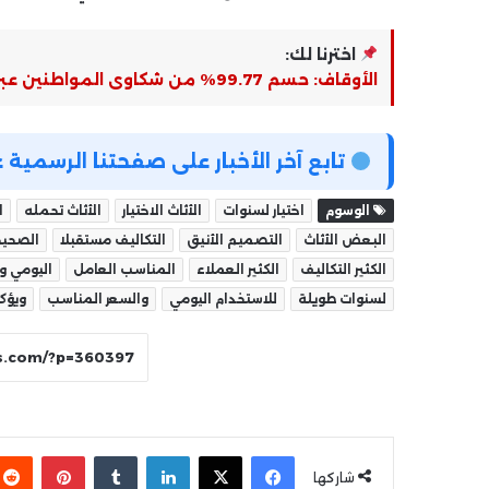
اخترنا لك:
الأوقاف: حسم 99.77% من شكاوى المواطنين عبر المنظومة الحكومية خلال الفترة الماضية
تابع آخر الأخبار على صفحتنا الرسمي
الوسوم
اختيار لسنوات
الأثاث الاختيار
الأثاث تحمله
ا
البعض الأثاث
التصميم الأنيق
التكاليف مستقبلا
الصحيح
الكثير التكاليف
الكثير العملاء
المناسب العامل
اليومي و
لسنوات طويلة
للاستخدام اليومي
والسعر المناسب
ويؤكد
فيسبوك
‫X
لينكدإن
بينتير
شاركها