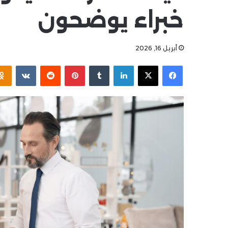
خبراء يوضحون
أبريل 16, 2026
فيسبوك
‫X
لينكدإن
بينتيريست