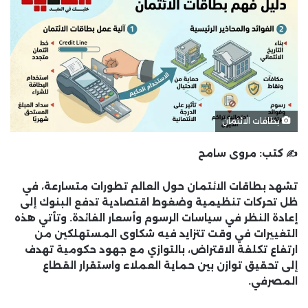
بطاقات الائتمان
✍️ كتب:
مروى سامح
تشهد بطاقات الائتمان حول العالم تطورات متسارعة، في
ظل تحركات تنظيمية وضغوط اقتصادية تدفع البنوك إلى
إعادة النظر في سياسات الرسوم وأسعار الفائدة. وتأتي هذه
التغييرات في وقت تتزايد فيه شكاوى المستهلكين من
ارتفاع تكلفة الاقتراض، بالتوازي مع جهود حكومية تهدف
إلى تحقيق توازن بين حماية العملاء واستقرار القطاع
المصرفي.