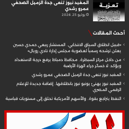
المفيد نيوز تنعى جدة الزميل الصحفي
عمرو رشدي
يوليو 25, 2026
أحدث المقالات
«قبيل انطلاق السباق الانتخابي.. المستشار ربيعي حمدي حسين
يعلن ترشحه رسمياً لعضوية مجلس إدارة نادي رويال»
من داخل مركز السيطرة.. محافظ دمياط يرفع درجة الاستعداد
ويؤكد: لا خسائر جراء الهزة الأرضية
المفيد نيوز تنعى جدة الزميل الصحفي عمرو رشدي
المفيد نيوز يهنئ يونيو نيوز بانطلاقها.. إضافة جديدة للإعلام
الرقمي المصري
النفط يتراجع بقوة.. والأسهم الأمريكية تحلق إلى مستويات قياسية