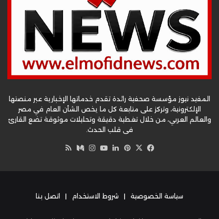
المفيد نيوز مؤسسة صحفية رائدة تقدم خدماتها الإخبارية عبر منصتها
الإلكترونية، وتركز على متابعة كل ما يخص الشأن العام في مصر
والعالم العربي، من خلال تغطية دقيقة وتحليلات موثوقة تضع القارئ
في قلب الحدث.
‫X
فيسبوك
بينتيريست
لينكدإن
‫YouTube
وسط
انستقرام
ملخص
الموقع
RSS
سياسة الخصوصية
|
شروط الاستخدام
|
اتصل بنا