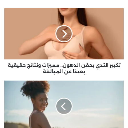
تكبير
الثدي
بحقن
الدهون..
مميزات
ونتائج
حقيقية
بعيدًا
عن
المبالغة
تكبير الثدي بحقن الدهون.. مميزات ونتائج حقيقية
بعيدًا عن المبالغة
الصحة
العامة
للمرأة
..
عادات
يومية
تحميك
من