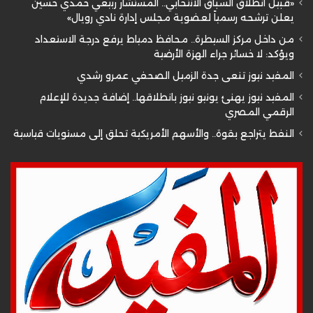
«قبيل انطلاق السباق الانتخابي.. المستشار ربيعي حمدي حسين
يعلن ترشحه رسمياً لعضوية مجلس إدارة نادي رويال»
من داخل مركز السيطرة.. محافظ دمياط يرفع درجة الاستعداد
ويؤكد: لا خسائر جراء الهزة الأرضية
المفيد نيوز تنعى جدة الزميل الصحفي عمرو رشدي
المفيد نيوز يهنئ يونيو نيوز بانطلاقها.. إضافة جديدة للإعلام
الرقمي المصري
النفط يتراجع بقوة.. والأسهم الأمريكية تحلق إلى مستويات قياسية