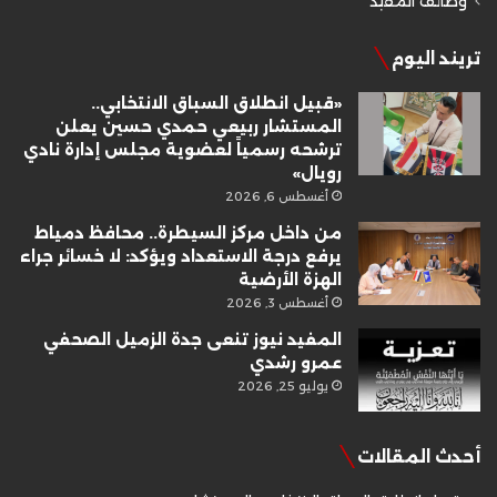
وظائف المفيد
تريند اليوم
«قبيل انطلاق السباق الانتخابي..
المستشار ربيعي حمدي حسين يعلن
ترشحه رسمياً لعضوية مجلس إدارة نادي
رويال»
أغسطس 6, 2026
من داخل مركز السيطرة.. محافظ دمياط
يرفع درجة الاستعداد ويؤكد: لا خسائر جراء
الهزة الأرضية
أغسطس 3, 2026
المفيد نيوز تنعى جدة الزميل الصحفي
عمرو رشدي
يوليو 25, 2026
أحدث المقالات