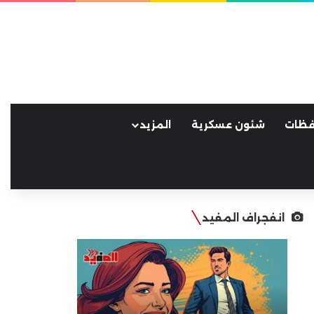
فظات
شئون عسكرية
المزيد
انفجراف المفيد