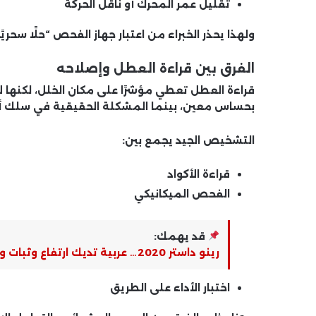
تقليل عمر المحرك أو ناقل الحركة
ولهذا يحذر الخبراء من اعتبار جهاز الفحص “حلًا سحريًا
الفرق بين قراءة العطل وإصلاحه
قراءة العطل تعطي
مؤشرًا
على مكان الخلل، لكنها ل
بحساس معين، بينما المشكلة الحقيقية في سلك أو
التشخيص الجيد يجمع بين:
قراءة الأكواد
الفحص الميكانيكي
قد يهمك:
رينو داستر 2020… عربية تديك ارتفاع وثبات وسعر معقول في نفس الوقت!
اختبار الأداء على الطريق