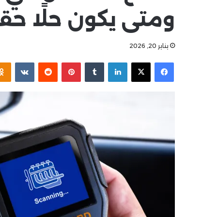
ومتى يكون حلًا حقي
يناير 20, 2026
فيسبوك
‫X
لينكدإن
بينتيريست