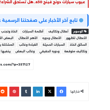
عيوب سيارات دونج فينج a30..هل تستحق الشراء؟
تابع آخر الأخبار على صفحتنا الرسمي
الوسوم
أعطال وتكاليف
أنظمة السيارات
اتخاذ وتجنب
الأعطال للظهور
الأعطال ودوره
الأهم الأعطال
البعض الأ
السائق اتخاذ
السيارات الحديثة
القيادة وغالب
المشكلة ي
وتكاليف متوقعة
ودوره الحقيقي
وغالب البعض
يخفيها ا
فيسبوك
‫X
لينكدإن
بينتير
شاركها