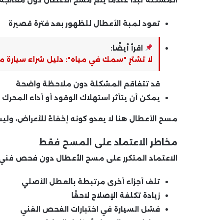
المشكلة تبدأ عندما يتم مسح الأعطال
دون معالجة
تعود لمبة الأعطال للظهور بعد فترة قصيرة
اقرأ أيضًا:
لا تشترِ "سمك في مياه": دليل شراء سيارة مستعملة لعام 2025.. أسرار ل
قد تتفاقم المشكلة دون ملاحظة واضحة
يمكن أن يتأثر استهلاك الوقود أو أداء المحرك
مسح الأعطال هنا لا يعدو كونه إخفاءً للأعراض، وليس
مخاطر الاعتماد على المسح فقط
الاعتماد المتكرر على مسح الأعطال دون فحص فني 
تلف أجزاء أخرى مرتبطة بالعطل الأصلي
زيادة تكلفة الإصلاح لاحقًا
فشل السيارة في اختبارات الفحص الفني