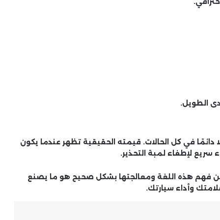
حترافي.
غسيل السيارة بدون ماء.. حل عملي
بين الحفاظ على النظافة وترشيد
الاستهلاك
أفضل وقت لشراء سيارة .. فترات تشهد
هدوء الأسعار
دى الطويل.
عمر بطارية السيارة الكهربائية.. ماذا
نعرف عن الأداء والتكلفة على المدى
الطويل؟
 دائمًا في كل الحالات
. قيمته الحقيقية تظهر عندما يكون
ريع لإطفاء لمبة التحذير.
قائمة أسعار السيارات كاملة .. دليل
شامل للمستهلك قبل اتخاذ القرار
، لكن فهم هذه اللغة ومعالجتها بشكل صحيح هو ما يصنع
امتك وأداء سيارتك.
تحديثات الخرائط للسيارة.. لماذا أصبحت
ضرورية لتجربة قيادة أكثر أمانًا؟