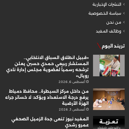
النشرات الإخبارية
سياسة الخصوصية
من نحن
وظائف المفيد
تريند اليوم
«قبيل انطلاق السباق الانتخابي..
المستشار ربيعي حمدي حسين يعلن
ترشحه رسمياً لعضوية مجلس إدارة نادي
رويال»
أغسطس 6, 2026
من داخل مركز السيطرة.. محافظ دمياط
يرفع درجة الاستعداد ويؤكد: لا خسائر جراء
الهزة الأرضية
أغسطس 3, 2026
المفيد نيوز تنعى جدة الزميل الصحفي
عمرو رشدي