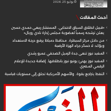
يوليو 25, 2026
أحدث المقالات
«قبيل انطلاق السباق الانتخابي.. المستشار ربيعي حمدي حسين
يعلن ترشحه رسمياً لعضوية مجلس إدارة نادي رويال»
من داخل مركز السيطرة.. محافظ دمياط يرفع درجة الاستعداد
ويؤكد: لا خسائر جراء الهزة الأرضية
المفيد نيوز تنعى جدة الزميل الصحفي عمرو رشدي
المفيد نيوز يهنئ يونيو نيوز بانطلاقها.. إضافة جديدة للإعلام
الرقمي المصري
النفط يتراجع بقوة.. والأسهم الأمريكية تحلق إلى مستويات قياسية