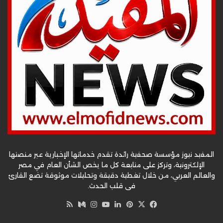
المفيد نيوز مؤسسة صحفية رائدة تقدم خدماتها الإخبارية عبر منصتها
الإلكترونية، وتركز على متابعة كل ما يخص الشأن العام في مصر
والعالم العربي، من خلال تغطية دقيقة وتحليلات موثوقة تضع القارئ
في قلب الحدث.
‫X
فيسبوك
بينتيريست
لينكدإن
‫YouTube
وسط
انستقرام
ملخص
الموقع