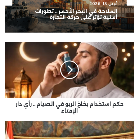
أبريل 18, 2026
الملاحة في البحر الأحمر .. تطورات
أمنية تؤثر على حركة التجارة
حكم
استخدام
بخاخ
الربو
في
الصيام
..
رأي
دار
الإفتاء
حكم استخدام بخاخ الربو في الصيام .. رأي دار
الإفتاء
وزير
الري:
الإدارة