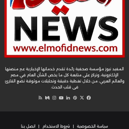
المفيد نيوز مؤسسة صحفية رائدة تقدم خدماتها الإخبارية عبر منصتها
الإلكترونية، وتركز على متابعة كل ما يخص الشأن العام في مصر
والعالم العربي، من خلال تغطية دقيقة وتحليلات موثوقة تضع القارئ
في قلب الحدث.
‫X
فيسبوك
بينتيريست
لينكدإن
‫YouTube
وسط
انستقرام
ملخص
الموقع
RSS
سياسة الخصوصية
|
شروط الاستخدام
|
اتصل بنا