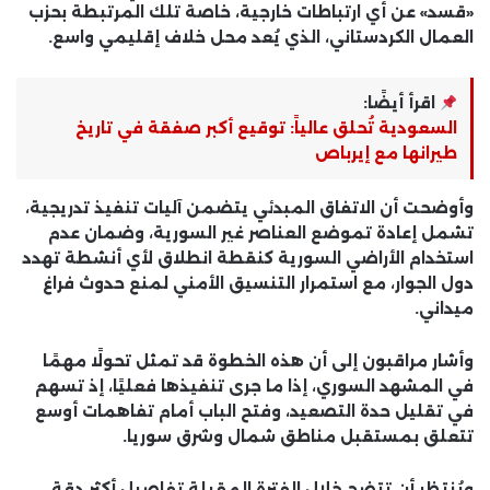
«قسد» عن أي ارتباطات خارجية، خاصة تلك المرتبطة بحزب
العمال الكردستاني، الذي يُعد محل خلاف إقليمي واسع.
اقرأ أيضًا:
السعودية تُحلق عالياً: توقيع أكبر صفقة في تاريخ
طيرانها مع إيرباص
وأوضحت أن الاتفاق المبدئي يتضمن
آليات تنفيذ تدريجية
،
تشمل إعادة تموضع العناصر غير السورية، وضمان عدم
استخدام الأراضي السورية كنقطة انطلاق لأي أنشطة تهدد
دول الجوار، مع استمرار التنسيق الأمني لمنع حدوث فراغ
ميداني.
وأشار مراقبون إلى أن هذه الخطوة قد تمثل
تحولًا مهمًا
في المشهد السوري
، إذا ما جرى تنفيذها فعليًا، إذ تسهم
في تقليل حدة التصعيد، وفتح الباب أمام تفاهمات أوسع
تتعلق بمستقبل مناطق شمال وشرق سوريا.
ويُنتظر أن تتضح خلال الفترة المقبلة
تفاصيل أكثر دقة