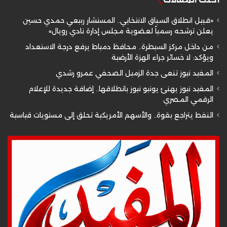
«قبيل انطلاق السباق الانتخابي.. المستشار ربيعي حمدي حسين
يعلن ترشحه رسمياً لعضوية مجلس إدارة نادي رويال»
من داخل مركز السيطرة.. محافظ دمياط يرفع درجة الاستعداد
ويؤكد: لا خسائر جراء الهزة الأرضية
المفيد نيوز تنعى جدة الزميل الصحفي عمرو رشدي
المفيد نيوز يهنئ يونيو نيوز بانطلاقها.. إضافة جديدة للإعلام
الرقمي المصري
النفط يتراجع بقوة.. والأسهم الأمريكية تحلق إلى مستويات قياسية