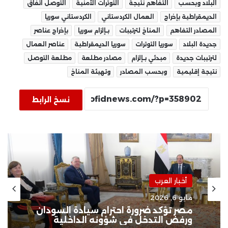
البلاد وبحسب
التفاهم نتيجة
التوترات الأمنية
التوصل اتفاق
الديمقراطية بإخراج
العمال الكردستاني
الكردستاني سوريا
المصادر التفاهم
المناخ لترتيبات
بـإلزام سوريا
بإخراج عناصر
جديدة البلاد
سوريا التوترات
سوريا الديمقراطية
عناصر العمال
لترتيبات جديدة
مبدئي بـإلزام
مصادر مطلعة
مطلعة التوصل
نتيجة إقليمية
وبحسب المصادر
وتهيئة المناخ
نسخ الرابط
أخبار العرب
مايو 6, 2026
مصر تؤكد ضرورة احترام سيادة السودان
ورفض التدخل في شؤونه الداخلية