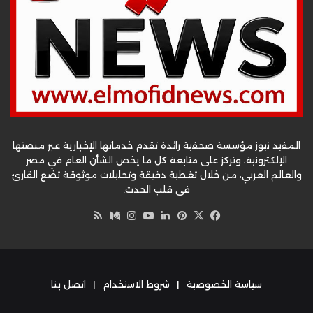
المفيد نيوز مؤسسة صحفية رائدة تقدم خدماتها الإخبارية عبر منصتها
الإلكترونية، وتركز على متابعة كل ما يخص الشأن العام في مصر
والعالم العربي، من خلال تغطية دقيقة وتحليلات موثوقة تضع القارئ
في قلب الحدث.
‫X
فيسبوك
بينتيريست
لينكدإن
‫YouTube
وسط
انستقرام
ملخص
الموقع
RSS
سياسة الخصوصية
|
شروط الاستخدام
|
اتصل بنا