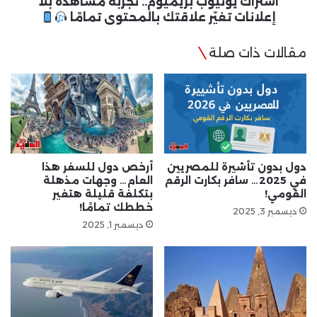
بالمحتوى
اشتراك يوتيوب بريميوم.. تجربة مشاهدة بلا
تمامًا
إعلانات تغيّر علاقتك بالمحتوى تمامًا
مقالات ذات صلة
دول بدون تأشيرة للمصريين
أرخص دول للسفر هذا
في 2025… سافر بكارت الرقم
العام… وجهات مذهلة
القومي!
بتكلفة قليلة هتغير
خططك تمامًا!
ديسمبر 3, 2025
ديسمبر 1, 2025