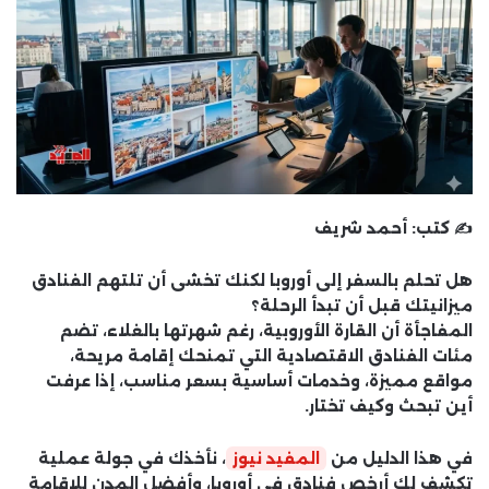
✍️ كتب:
أحمد شريف
هل تحلم بالسفر إلى أوروبا لكنك تخشى أن تلتهم الفنادق
ميزانيتك قبل أن تبدأ الرحلة؟
المفاجأة أن القارة الأوروبية، رغم شهرتها بالغلاء، تضم
مئات الفنادق الاقتصادية التي تمنحك إقامة مريحة،
مواقع مميزة، وخدمات أساسية بسعر مناسب، إذا عرفت
أين تبحث وكيف تختار.
في هذا الدليل من
المفيد نيوز
، نأخذك في جولة عملية
تكشف لك
أرخص فنادق في أوروبا
، وأفضل المدن للإقامة