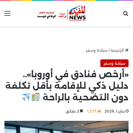
بحث عن
الق
الرئيسية
/
سياحة وسفر
سياحة وسفر
«أرخص فنادق في أوروبا»..
دليل ذكي للإقامة بأقل تكلفة
دون التضحية بالراحة
يناير 1, 2026
1٬277
2 دقائق