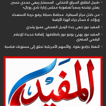
«قبيل انطلاق السباق الانتخابي.. المستشار ربيعي حمدي حسين
يعلن ترشحه رسمياً لعضوية مجلس إدارة نادي رويال»
من داخل مركز السيطرة.. محافظ دمياط يرفع درجة الاستعداد
ويؤكد: لا خسائر جراء الهزة الأرضية
المفيد نيوز تنعى جدة الزميل الصحفي عمرو رشدي
المفيد نيوز يهنئ يونيو نيوز بانطلاقها.. إضافة جديدة للإعلام
الرقمي المصري
النفط يتراجع بقوة.. والأسهم الأمريكية تحلق إلى مستويات قياسية