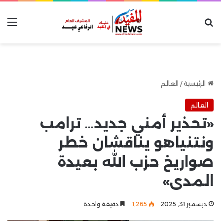
بحث عن
الق
الرئيسية
/
العالم
العالم
«تحذير أمني جديد… ترامب
ونتنياهو يناقشان خطر
صواريخ حزب الله بعيدة
المدى»
ديسمبر 31, 2025
1٬265
دقيقة واحدة