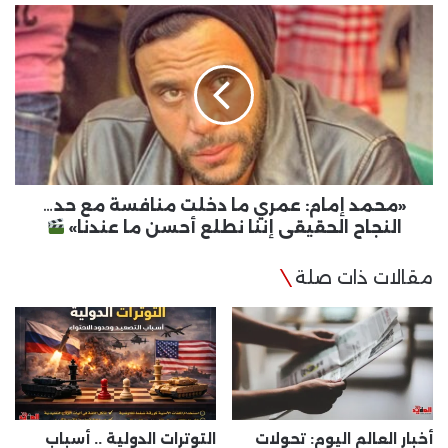
«محمد
إمام:
عمري
ما
دخلت
منافسة
مع
حد…
النجاح
الحقيقي
«محمد إمام: عمري ما دخلت منافسة مع حد…
إننا
النجاح الحقيقي إننا نطلع أحسن ما عندنا»
نطلع
أحسن
مقالات ذات صلة
ما
عندنا»
أخبار العالم اليوم: تحولات
التوترات الدولية .. أسباب