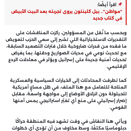
اقرأ أيضًا:
"مواطن".. بيل كلينتون يروى تجربته بعد البيت الأبيض
فى كتاب جديد
وبحسب ما نُقل عن المسؤولين، ركزت المناقشات على
التقديرات الاستخباراتية
التي تشير إلى سعي الحزب لتعويض
ما فقده من قدرات صاروخية خلال فترات التصعيد السابقة،
مع تحديث نوعي في
مديات الصواريخ ودقتها
، بما يفرض
تحديات أمنية جديدة على إسرائيل ويؤثر في معادلات الردع
الإقليمي.
كما تطرقت المحادثات إلى
الخيارات السياسية والعسكرية
المتاحة
للتعامل مع هذا الملف، في ظل مساعٍ أمريكية
للحيلولة دون انزلاق الأوضاع إلى مواجهة واسعة، مقابل
إصرار إسرائيلي على منع أي تغيّر استراتيجي يمس أمنها
القومي.
ويأتي هذا النقاش في وقت تشهد فيه المنطقة
حراكًا
دبلوماسيًا مكثفًا
، وسط مخاوف من أن تؤدي أي خطوات