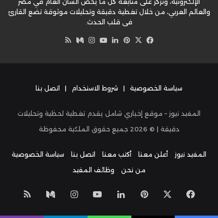
الإلكترونية، وتركز على متابعة كل ما يخص الشأن العام في مصر
والعالم العربي، من خلال تغطية دقيقة وتحليلات موثوقة تضع القارئ
في قلب الحدث.
‫X
فيسبوك
بينتيريست
لينكدإن
‫YouTube
وسط
انستقرام
ملخص
الموقع
RSS
سياسة الخصوصية
|
شروط الاستخدام
|
اتصل بنا
المفيد نيوز – موقع إخباري شامل يقدم تغطية لحظية وتحليلات
دقيقة | ©
2026
جميع حقوق الملكية محفوظة
المفيد نيوز
أعلن معنا
أكتب معنا
اتصل بنا
سياسة الخصوصية
من نحن
وظائف المفيد
‫X
فيسبوك
بينتيريست
لينكدإن
‫YouTube
انستقرام
وسط
ملخص
الموق