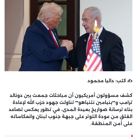
✍️ كتب:
داليا محمود
كشف
مسؤولون أمريكيون
أن مباحثات جمعت بين
دونالد
ترامب
و**
بنيامين نتنياهو
** تناولت
جهود
حزب الله
لإعادة
بناء ترسانة صواريخ بعيدة المدى
، في تطور يعكس تصاعد
القلق من عودة التوتر على جبهة جنوب لبنان وانعكاساته
على أمن المنطقة.